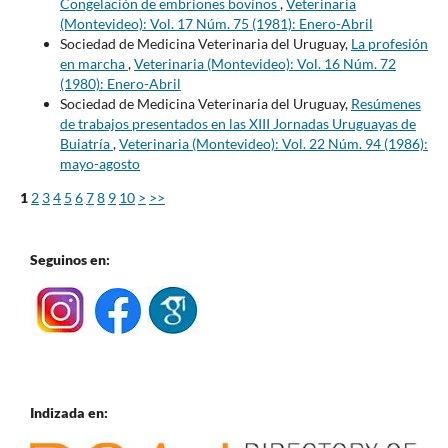
Congelación de embriones bovinos
,
Veterinaria
(Montevideo): Vol. 17 Núm. 75 (1981): Enero-Abril
Sociedad de Medicina Veterinaria del Uruguay,
La profesión
en marcha
,
Veterinaria (Montevideo): Vol. 16 Núm. 72
(1980): Enero-Abril
Sociedad de Medicina Veterinaria del Uruguay,
Resúmenes
de trabajos presentados en las XIII Jornadas Uruguayas de
Buiatría
,
Veterinaria (Montevideo): Vol. 22 Núm. 94 (1986):
mayo-agosto
1
2
3
4
5
6
7
8
9
10
>
>>
Seguinos en:
Indizada en: