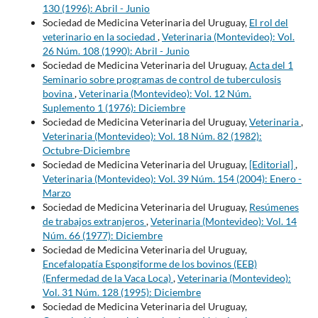
130 (1996): Abril - Junio
Sociedad de Medicina Veterinaria del Uruguay,
El rol del
veterinario en la sociedad
,
Veterinaria (Montevideo): Vol.
26 Núm. 108 (1990): Abril - Junio
Sociedad de Medicina Veterinaria del Uruguay,
Acta del 1
Seminario sobre programas de control de tuberculosis
bovina
,
Veterinaria (Montevideo): Vol. 12 Núm.
Suplemento 1 (1976): Diciembre
Sociedad de Medicina Veterinaria del Uruguay,
Veterinaria
,
Veterinaria (Montevideo): Vol. 18 Núm. 82 (1982):
Octubre-Diciembre
Sociedad de Medicina Veterinaria del Uruguay,
[Editorial]
,
Veterinaria (Montevideo): Vol. 39 Núm. 154 (2004): Enero -
Marzo
Sociedad de Medicina Veterinaria del Uruguay,
Resúmenes
de trabajos extranjeros
,
Veterinaria (Montevideo): Vol. 14
Núm. 66 (1977): Diciembre
Sociedad de Medicina Veterinaria del Uruguay,
Encefalopatía Espongiforme de los bovinos (EEB)
(Enfermedad de la Vaca Loca)
,
Veterinaria (Montevideo):
Vol. 31 Núm. 128 (1995): Diciembre
Sociedad de Medicina Veterinaria del Uruguay,