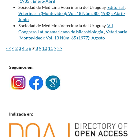
(1985): Enero-Abril
Sociedad de Medicina Veterinaria del Uruguay,
Editorial
,
Veterinaria (Montevideo): Vol. 18 Núm. 80 (1982): Abril-
Junio
Sociedad de Medicina Veterinaria del Uruguay,
VII
Congreso Latinoamericano de Microbiología
,
Veterinaria
(Montevideo): Vol. 13 Núm. 65 (1977): Agosto
<<
<
2
3
4
5
6
7
8
9
10
11
>
>>
Seguinos en:
Indizada en: