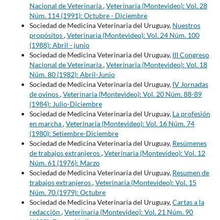
Nacional de Veterinaria
,
Veterinaria (Montevideo): Vol. 28
Núm. 114 (1991): Octubre - Diciembre
Sociedad de Medicina Veterinaria del Uruguay,
Nuestros
propósitos
,
Veterinaria (Montevideo): Vol. 24 Núm. 100
(1988): Abril - junio
Sociedad de Medicina Veterinaria del Uruguay,
III Congreso
Nacional de Veterinaria
,
Veterinaria (Montevideo): Vol. 18
Núm. 80 (1982): Abril-Junio
Sociedad de Medicina Veterinaria del Uruguay,
IV Jornadas
de ovinos
,
Veterinaria (Montevideo): Vol. 20 Núm. 88-89
(1984): Julio-Diciembre
Sociedad de Medicina Veterinaria del Uruguay,
La profesión
en marcha
,
Veterinaria (Montevideo): Vol. 16 Núm. 74
(1980): Setiembre-Diciembre
Sociedad de Medicina Veterinaria del Uruguay,
Resúmenes
de trabajos extranjeros
,
Veterinaria (Montevideo): Vol. 12
Núm. 61 (1976): Marzo
Sociedad de Medicina Veterinaria del Uruguay,
Resumen de
trabajos extranjeros
,
Veterinaria (Montevideo): Vol. 15
Núm. 70 (1979): Octubre
Sociedad de Medicina Veterinaria del Uruguay,
Cartas a la
redacción
,
Veterinaria (Montevideo): Vol. 21 Núm. 90