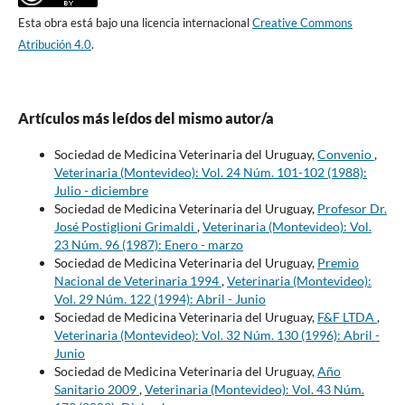
Esta obra está bajo una licencia internacional
Creative Commons
Atribución 4.0
.
Artículos más leídos del mismo autor/a
Sociedad de Medicina Veterinaria del Uruguay,
Convenio
,
Veterinaria (Montevideo): Vol. 24 Núm. 101-102 (1988):
Julio - diciembre
Sociedad de Medicina Veterinaria del Uruguay,
Profesor Dr.
José Postiglioni Grimaldi
,
Veterinaria (Montevideo): Vol.
23 Núm. 96 (1987): Enero - marzo
Sociedad de Medicina Veterinaria del Uruguay,
Premio
Nacional de Veterinaria 1994
,
Veterinaria (Montevideo):
Vol. 29 Núm. 122 (1994): Abril - Junio
Sociedad de Medicina Veterinaria del Uruguay,
F&F LTDA
,
Veterinaria (Montevideo): Vol. 32 Núm. 130 (1996): Abril -
Junio
Sociedad de Medicina Veterinaria del Uruguay,
Año
Sanitario 2009
,
Veterinaria (Montevideo): Vol. 43 Núm.