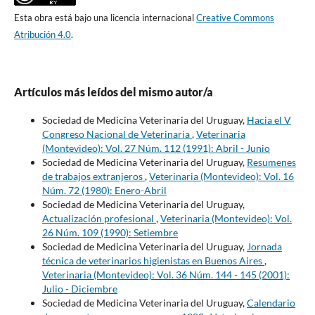
Esta obra está bajo una licencia internacional
Creative Commons
Atribución 4.0
.
Artículos más leídos del mismo autor/a
Sociedad de Medicina Veterinaria del Uruguay,
Hacia el V
Congreso Nacional de Veterinaria
,
Veterinaria
(Montevideo): Vol. 27 Núm. 112 (1991): Abril - Junio
Sociedad de Medicina Veterinaria del Uruguay,
Resumenes
de trabajos extranjeros
,
Veterinaria (Montevideo): Vol. 16
Núm. 72 (1980): Enero-Abril
Sociedad de Medicina Veterinaria del Uruguay,
Actualización profesional
,
Veterinaria (Montevideo): Vol.
26 Núm. 109 (1990): Setiembre
Sociedad de Medicina Veterinaria del Uruguay,
Jornada
técnica de veterinarios higienistas en Buenos Aires
,
Veterinaria (Montevideo): Vol. 36 Núm. 144 - 145 (2001):
Julio - Diciembre
Sociedad de Medicina Veterinaria del Uruguay,
Calendario