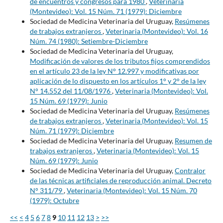
de encuentros y congresos para 1980
,
Veterinaria
(Montevideo): Vol. 15 Núm. 71 (1979): Diciembre
Sociedad de Medicina Veterinaria del Uruguay,
Resúmenes
de trabajos extranjeros
,
Veterinaria (Montevideo): Vol. 16
Núm. 74 (1980): Setiembre-Diciembre
Sociedad de Medicina Veterinaria del Uruguay,
Modificación de valores de los tributos fijos comprendidos
en el artículo 23 de la ley N° 12.997 y modificativas por
aplicación de lo dispuesto en los artículos 1° y 2° de la ley
N° 14.552 del 11/08/1976
,
Veterinaria (Montevideo): Vol.
15 Núm. 69 (1979): Junio
Sociedad de Medicina Veterinaria del Uruguay,
Resúmenes
de trabajos extranjeros
,
Veterinaria (Montevideo): Vol. 15
Núm. 71 (1979): Diciembre
Sociedad de Medicina Veterinaria del Uruguay,
Resumen de
trabajos extranjeros
,
Veterinaria (Montevideo): Vol. 15
Núm. 69 (1979): Junio
Sociedad de Medicina Veterinaria del Uruguay,
Contralor
de las técnicas artificiales de reproducción animal. Decreto
N° 311/79
,
Veterinaria (Montevideo): Vol. 15 Núm. 70
(1979): Octubre
<<
<
4
5
6
7
8
9
10
11
12
13
>
>>