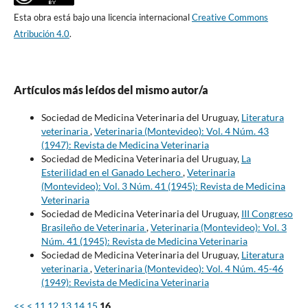
Esta obra está bajo una licencia internacional
Creative Commons
Atribución 4.0
.
Artículos más leídos del mismo autor/a
Sociedad de Medicina Veterinaria del Uruguay,
Literatura
veterinaria
,
Veterinaria (Montevideo): Vol. 4 Núm. 43
(1947): Revista de Medicina Veterinaria
Sociedad de Medicina Veterinaria del Uruguay,
La
Esterilidad en el Ganado Lechero
,
Veterinaria
(Montevideo): Vol. 3 Núm. 41 (1945): Revista de Medicina
Veterinaria
Sociedad de Medicina Veterinaria del Uruguay,
III Congreso
Brasileño de Veterinaria
,
Veterinaria (Montevideo): Vol. 3
Núm. 41 (1945): Revista de Medicina Veterinaria
Sociedad de Medicina Veterinaria del Uruguay,
Literatura
veterinaria
,
Veterinaria (Montevideo): Vol. 4 Núm. 45-46
(1949): Revista de Medicina Veterinaria
<<
<
11
12
13
14
15
16