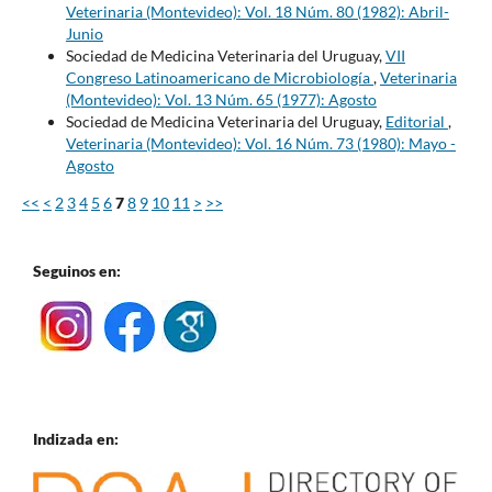
Veterinaria (Montevideo): Vol. 18 Núm. 80 (1982): Abril-
Junio
Sociedad de Medicina Veterinaria del Uruguay,
VII
Congreso Latinoamericano de Microbiología
,
Veterinaria
(Montevideo): Vol. 13 Núm. 65 (1977): Agosto
Sociedad de Medicina Veterinaria del Uruguay,
Editorial
,
Veterinaria (Montevideo): Vol. 16 Núm. 73 (1980): Mayo -
Agosto
<<
<
2
3
4
5
6
7
8
9
10
11
>
>>
Seguinos en:
Indizada en: