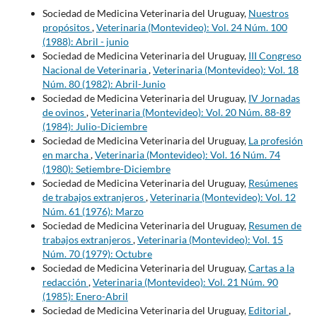
Sociedad de Medicina Veterinaria del Uruguay,
Nuestros
propósitos
,
Veterinaria (Montevideo): Vol. 24 Núm. 100
(1988): Abril - junio
Sociedad de Medicina Veterinaria del Uruguay,
III Congreso
Nacional de Veterinaria
,
Veterinaria (Montevideo): Vol. 18
Núm. 80 (1982): Abril-Junio
Sociedad de Medicina Veterinaria del Uruguay,
IV Jornadas
de ovinos
,
Veterinaria (Montevideo): Vol. 20 Núm. 88-89
(1984): Julio-Diciembre
Sociedad de Medicina Veterinaria del Uruguay,
La profesión
en marcha
,
Veterinaria (Montevideo): Vol. 16 Núm. 74
(1980): Setiembre-Diciembre
Sociedad de Medicina Veterinaria del Uruguay,
Resúmenes
de trabajos extranjeros
,
Veterinaria (Montevideo): Vol. 12
Núm. 61 (1976): Marzo
Sociedad de Medicina Veterinaria del Uruguay,
Resumen de
trabajos extranjeros
,
Veterinaria (Montevideo): Vol. 15
Núm. 70 (1979): Octubre
Sociedad de Medicina Veterinaria del Uruguay,
Cartas a la
redacción
,
Veterinaria (Montevideo): Vol. 21 Núm. 90
(1985): Enero-Abril
Sociedad de Medicina Veterinaria del Uruguay,
Editorial
,