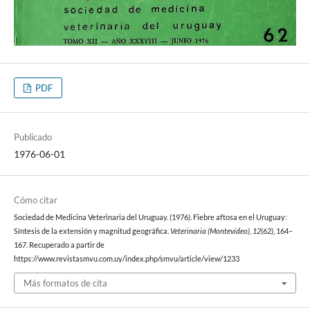
PDF
Publicado
1976-06-01
Cómo citar
Sociedad de Medicina Veterinaria del Uruguay. (1976). Fiebre aftosa en el Uruguay:
Síntesis de la extensión y magnitud geográfica.
Veterinaria (Montevideo)
,
12
(62), 164–
167. Recuperado a partir de
https://www.revistasmvu.com.uy/index.php/smvu/article/view/1233
Más formatos de cita