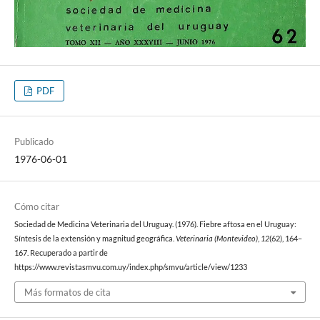
PDF
Publicado
1976-06-01
Cómo citar
Sociedad de Medicina Veterinaria del Uruguay. (1976). Fiebre aftosa en el Uruguay:
Síntesis de la extensión y magnitud geográfica.
Veterinaria (Montevideo)
,
12
(62), 164–
167. Recuperado a partir de
https://www.revistasmvu.com.uy/index.php/smvu/article/view/1233
Más formatos de cita