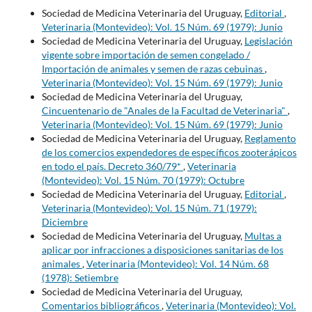
Sociedad de Medicina Veterinaria del Uruguay,
Editorial
,
Veterinaria (Montevideo): Vol. 15 Núm. 69 (1979): Junio
Sociedad de Medicina Veterinaria del Uruguay,
Legislación
vigente sobre importación de semen congelado /
Importación de animales y semen de razas cebuinas
,
Veterinaria (Montevideo): Vol. 15 Núm. 69 (1979): Junio
Sociedad de Medicina Veterinaria del Uruguay,
Cincuentenario de "Anales de la Facultad de Veterinaria"
,
Veterinaria (Montevideo): Vol. 15 Núm. 69 (1979): Junio
Sociedad de Medicina Veterinaria del Uruguay,
Reglamento
de los comercios expendedores de específicos zooterápicos
en todo el país. Decreto 360/79*
,
Veterinaria
(Montevideo): Vol. 15 Núm. 70 (1979): Octubre
Sociedad de Medicina Veterinaria del Uruguay,
Editorial
,
Veterinaria (Montevideo): Vol. 15 Núm. 71 (1979):
Diciembre
Sociedad de Medicina Veterinaria del Uruguay,
Multas a
aplicar por infracciones a disposiciones sanitarias de los
animales
,
Veterinaria (Montevideo): Vol. 14 Núm. 68
(1978): Setiembre
Sociedad de Medicina Veterinaria del Uruguay,
Comentarios bibliográficos
,
Veterinaria (Montevideo): Vol.