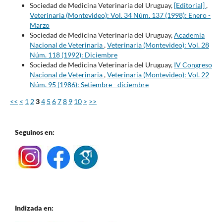
Sociedad de Medicina Veterinaria del Uruguay,
[Editorial]
,
Veterinaria (Montevideo): Vol. 34 Núm. 137 (1998): Enero -
Marzo
Sociedad de Medicina Veterinaria del Uruguay,
Academia
Nacional de Veterinaria
,
Veterinaria (Montevideo): Vol. 28
Núm. 118 (1992): Diciembre
Sociedad de Medicina Veterinaria del Uruguay,
IV Congreso
Nacional de Veterinaria
,
Veterinaria (Montevideo): Vol. 22
Núm. 95 (1986): Setiembre - diciembre
<<
<
1
2
3
4
5
6
7
8
9
10
>
>>
Seguinos en:
Indizada en: