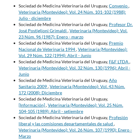
Sociedad de Medicina Veterinaria del Uruguay,
Convenio
,
Veterinaria (Montevideo): Vol. 24 Núm. 101-102 (1988):
Julio - diciembre
Sociedad de Medicina Veterinaria del Uruguay,
Profesor Dr.
José Postiglioni Grimaldi
,
Veterinaria (Montevideo): Vol.
23 Núm. 96 (1987): Enero - marzo
Sociedad de Medicina Veterinaria del Uruguay,
Premio
Nacional de Veterinaria 1994
,
Veterinaria (Montevideo):
Vol. 29 Núm. 122 (1994): Abril - Junio
Sociedad de Medicina Veterinaria del Uruguay,
F&F LTDA
,
Veterinaria (Montevideo): Vol. 32 Núm. 130 (1996): Abril -
Junio
Sociedad de Medicina Veterinaria del Uruguay,
Año
Sanitario 2009
,
Veterinaria (Montevideo): Vol. 43 Núm.
172 (2008): Diciembre
Sociedad de Medicina Veterinaria del Uruguay,
[Información]
,
Veterinaria (Montevideo): Vol. 25 Núm.
104-105 (1989): Abril - setiembre
Sociedad de Medicina Veterinaria del Uruguay,
Profesión
liberal y las comisiones departamentales de salud
,
Veterinaria (Montevideo): Vol. 26 Núm. 107 (1990): Enero -
Marzo