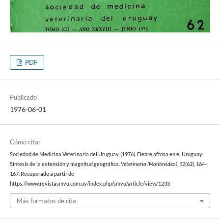
PDF
Publicado
1976-06-01
Cómo citar
Sociedad de Medicina Veterinaria del Uruguay. (1976). Fiebre aftosa en el Uruguay:
Síntesis de la extensión y magnitud geográfica.
Veterinaria (Montevideo)
,
12
(62), 164–
167. Recuperado a partir de
https://www.revistasmvu.com.uy/index.php/smvu/article/view/1233
Más formatos de cita