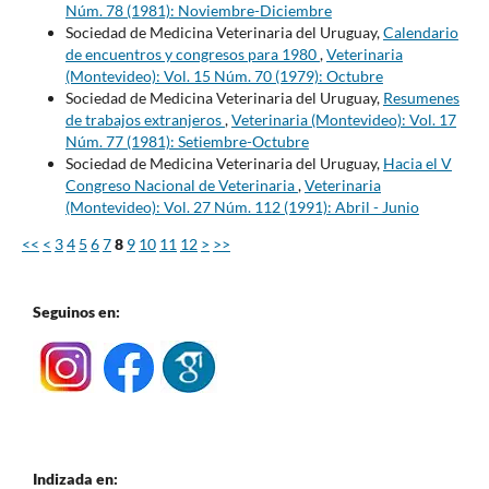
Núm. 78 (1981): Noviembre-Diciembre
Sociedad de Medicina Veterinaria del Uruguay,
Calendario
de encuentros y congresos para 1980
,
Veterinaria
(Montevideo): Vol. 15 Núm. 70 (1979): Octubre
Sociedad de Medicina Veterinaria del Uruguay,
Resumenes
de trabajos extranjeros
,
Veterinaria (Montevideo): Vol. 17
Núm. 77 (1981): Setiembre-Octubre
Sociedad de Medicina Veterinaria del Uruguay,
Hacia el V
Congreso Nacional de Veterinaria
,
Veterinaria
(Montevideo): Vol. 27 Núm. 112 (1991): Abril - Junio
<<
<
3
4
5
6
7
8
9
10
11
12
>
>>
Seguinos en:
Indizada en: