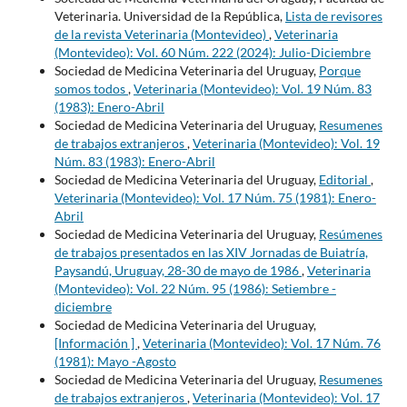
Veterinaria. Universidad de la República,
Lista de revisores
de la revista Veterinaria (Montevideo)
,
Veterinaria
(Montevideo): Vol. 60 Núm. 222 (2024): Julio-Diciembre
Sociedad de Medicina Veterinaria del Uruguay,
Porque
somos todos
,
Veterinaria (Montevideo): Vol. 19 Núm. 83
(1983): Enero-Abril
Sociedad de Medicina Veterinaria del Uruguay,
Resumenes
de trabajos extranjeros
,
Veterinaria (Montevideo): Vol. 19
Núm. 83 (1983): Enero-Abril
Sociedad de Medicina Veterinaria del Uruguay,
Editorial
,
Veterinaria (Montevideo): Vol. 17 Núm. 75 (1981): Enero-
Abril
Sociedad de Medicina Veterinaria del Uruguay,
Resúmenes
de trabajos presentados en las XIV Jornadas de Buiatría,
Paysandú, Uruguay, 28-30 de mayo de 1986
,
Veterinaria
(Montevideo): Vol. 22 Núm. 95 (1986): Setiembre -
diciembre
Sociedad de Medicina Veterinaria del Uruguay,
[Información ]
,
Veterinaria (Montevideo): Vol. 17 Núm. 76
(1981): Mayo -Agosto
Sociedad de Medicina Veterinaria del Uruguay,
Resumenes
de trabajos extranjeros
,
Veterinaria (Montevideo): Vol. 17