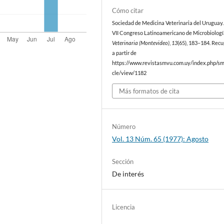
Cómo citar
Sociedad de Medicina Veterinaria del Uruguay. 
VII Congreso Latinoamericano de Microbiologí
Veterinaria (Montevideo)
,
13
(65), 183–184. Rec
a partir de
https://www.revistasmvu.com.uy/index.php/sm
cle/view/1182
Más formatos de cita
Número
Vol. 13 Núm. 65 (1977): Agosto
Sección
De interés
Licencia