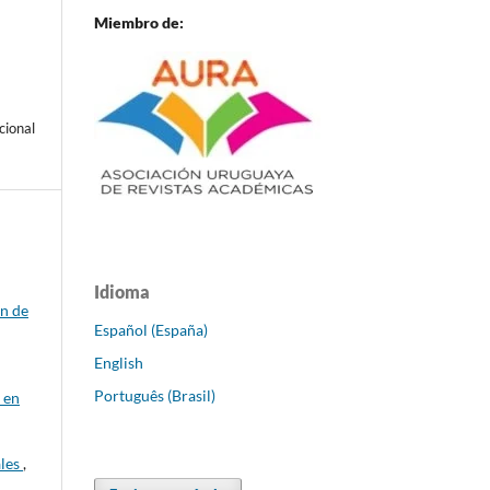
Miembro de:
cional
Idioma
ón de
Español (España)
English
Português (Brasil)
 en
ales
,