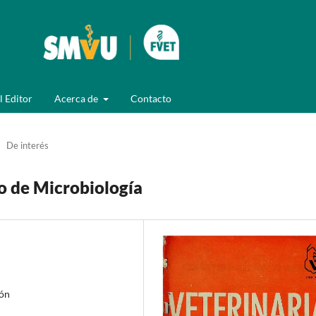
l Editor
Acerca de
Contacto
De interés
o de Microbiología
ión