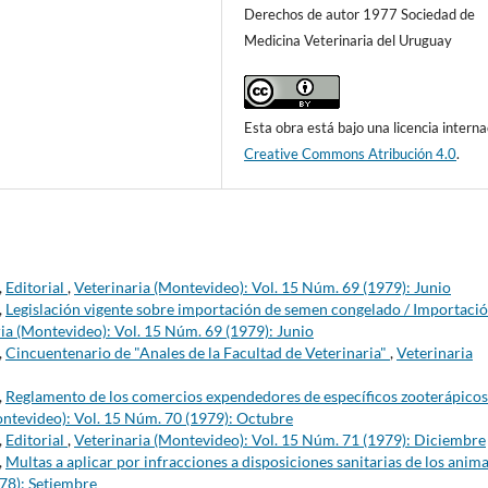
Derechos de autor 1977 Sociedad de
Medicina Veterinaria del Uruguay
Esta obra está bajo una licencia interna
Creative Commons Atribución 4.0
.
,
Editorial
,
Veterinaria (Montevideo): Vol. 15 Núm. 69 (1979): Junio
,
Legislación vigente sobre importación de semen congelado / Importaci
ia (Montevideo): Vol. 15 Núm. 69 (1979): Junio
,
Cincuentenario de "Anales de la Facultad de Veterinaria"
,
Veterinaria
,
Reglamento de los comercios expendedores de específicos zooterápicos
ontevideo): Vol. 15 Núm. 70 (1979): Octubre
,
Editorial
,
Veterinaria (Montevideo): Vol. 15 Núm. 71 (1979): Diciembre
,
Multas a aplicar por infracciones a disposiciones sanitarias de los anim
978): Setiembre