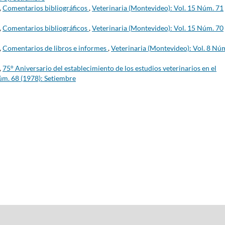
,
Comentarios bibliográficos
,
Veterinaria (Montevideo): Vol. 15 Núm. 71
,
Comentarios bibliográficos
,
Veterinaria (Montevideo): Vol. 15 Núm. 70
,
Comentarios de libros e informes
,
Veterinaria (Montevideo): Vol. 8 Nú
,
75° Aniversario del establecimiento de los estudios veterinarios en el
úm. 68 (1978): Setiembre