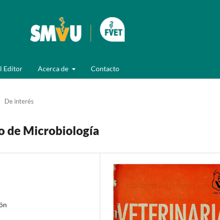
l Editor
Acerca de
Contacto
De interés
o de Microbiología
ión