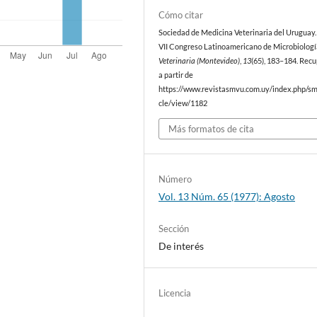
Cómo citar
Sociedad de Medicina Veterinaria del Uruguay. 
VII Congreso Latinoamericano de Microbiologí
Veterinaria (Montevideo)
,
13
(65), 183–184. Rec
a partir de
https://www.revistasmvu.com.uy/index.php/sm
cle/view/1182
Más formatos de cita
Número
Vol. 13 Núm. 65 (1977): Agosto
Sección
De interés
Licencia