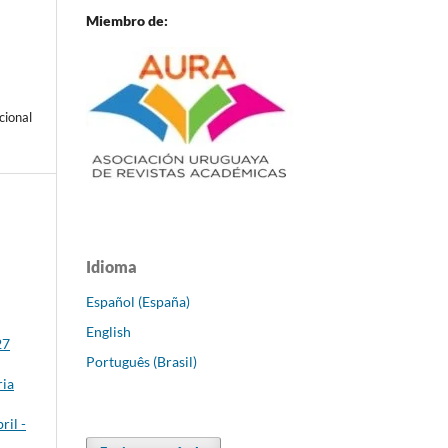
Miembro de:
cional
Idioma
Español (España)
English
27
Português (Brasil)
ria
ril -