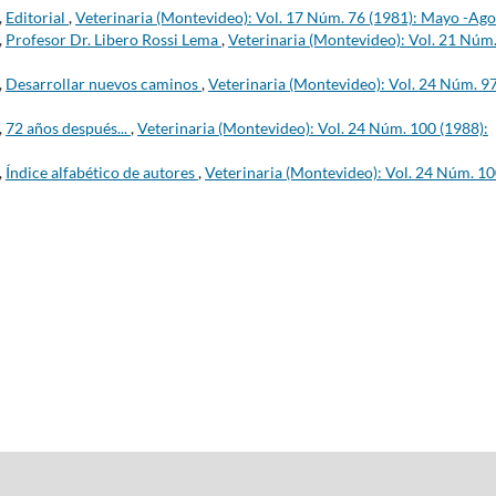
,
Editorial
,
Veterinaria (Montevideo): Vol. 17 Núm. 76 (1981): Mayo -Ago
,
Profesor Dr. Libero Rossi Lema
,
Veterinaria (Montevideo): Vol. 21 Núm
,
Desarrollar nuevos caminos
,
Veterinaria (Montevideo): Vol. 24 Núm. 9
,
72 años después...
,
Veterinaria (Montevideo): Vol. 24 Núm. 100 (1988):
,
Índice alfabético de autores
,
Veterinaria (Montevideo): Vol. 24 Núm. 1