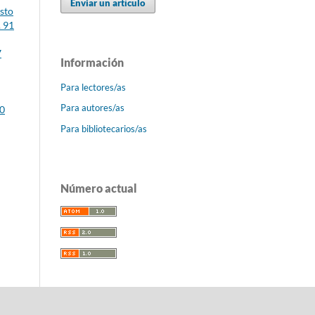
Enviar un artículo
sto
. 91
7
Información
Para lectores/as
Para autores/as
00
Para bibliotecarios/as
Número actual