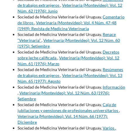
de trabajos extranjeros
,
Veterinaria (Montevideo): Vol. 12
Núm. 62 (1976): Junio
Sociedad de Medicina Veterinaria del Uruguay,
Comentario
de libros
,
Veterinaria (Montevideo): Vol. 4 Núm. 47-48
(1949): Revista de Medicina Veterinaria
Sociedad de Medicina Veterinaria del Uruguay,
Renace
“Veterinaria”
,
Veterinaria (Montevideo): Vol. 12 Núm. 60
(1975): Setiembre
Sociedad de Medicina Veterinaria del Uruguay,
Decretos
sobre leche calificada
,
Veterinaria (Montevideo): Vol. 12
Núm. 61 (1976): Marzo
Sociedad de Medicina Veterinaria del Uruguay,
Resúmenes
de trabajos extranjeros
,
Veterinaria (Montevideo): Vol. 13
Núm. 65 (1977): Agosto
Sociedad de Medicina Veterinaria del Uruguay,
Información
,
Veterinaria (Montevideo): Vol. 12 Núm. 63 (1976):
Setiembre
Sociedad de Medicina Veterinaria del Uruguay,
Caja de
jubilaciones y pensiones de profesionales universitarios
,
Veterinaria (Montevideo): Vol. 14 Núm. 66 (1977):
Diciembre
Sociedad de Medicina Veterinaria del Uruguay,
Varios
,