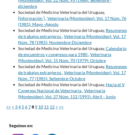
(Montevideo): Vol. 22 Núm. 95 (1986): Setiembre -
diciembre
Sociedad de Medicina Veterinaria del Uruguay,
[Información ]
,
Veterinaria (Montevideo): Vol. 17 Núm. 76
(1981): Mayo -Agosto
Sociedad de Medicina Veterinaria del Uruguay,
Resumenes
de trabajos extranjeros
,
Veterinaria (Montevideo): Vol. 17
Núm. 78 (1981): Noviembre-Diciembre
Sociedad de Medicina Veterinaria del Uruguay,
Calendario
de encuentros y congresos para 1980
,
Veterinaria
(Montevideo): Vol. 15 Núm. 70 (1979): Octubre
Sociedad de Medicina Veterinaria del Uruguay,
Resumenes
de trabajos extranjeros
,
Veterinaria (Montevideo): Vol. 17
Núm. 77 (1981): Setiembre-Octubre
Sociedad de Medicina Veterinaria del Uruguay,
Hacia el V
Congreso Nacional de Veterinaria
,
Veterinaria
(Montevideo): Vol. 27 Núm. 112 (1991): Abril - Junio
<<
<
3
4
5
6
7
8
9
10
11
12
>
>>
Seguinos en: