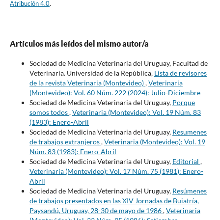
Atribución 4.0
.
Artículos más leídos del mismo autor/a
Sociedad de Medicina Veterinaria del Uruguay, Facultad de
Veterinaria. Universidad de la República,
Lista de revisores
de la revista Veterinaria (Montevideo)
,
Veterinaria
(Montevideo): Vol. 60 Núm. 222 (2024): Julio-Diciembre
Sociedad de Medicina Veterinaria del Uruguay,
Porque
somos todos
,
Veterinaria (Montevideo): Vol. 19 Núm. 83
(1983): Enero-Abril
Sociedad de Medicina Veterinaria del Uruguay,
Resumenes
de trabajos extranjeros
,
Veterinaria (Montevideo): Vol. 19
Núm. 83 (1983): Enero-Abril
Sociedad de Medicina Veterinaria del Uruguay,
Editorial
,
Veterinaria (Montevideo): Vol. 17 Núm. 75 (1981): Enero-
Abril
Sociedad de Medicina Veterinaria del Uruguay,
Resúmenes
de trabajos presentados en las XIV Jornadas de Buiatría,
Paysandú, Uruguay, 28-30 de mayo de 1986
,
Veterinaria