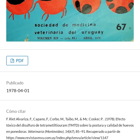
PDF
Publicado
1978-04-01
Cómo citar
F. Riet Alvariza, F., Capano, F., Corbo, M., Taibo, M., & Mc. Cosker, P. . (1978). Efecto
tóxico del disulfuro de tetrametiltiouram (TMTD) sobre la postura y calidad de huevos
en ponedoras.
Veterinaria (Montevideo)
,
14
(67), 85–91. Recuperado a partir de
https://www.revistasmvu.com.uy/index.php/smvu/article/view/1147