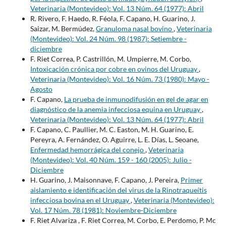
Veterinaria (Montevideo): Vol. 13 Núm. 64 (1977): Abril
R. Rivero, F. Haedo, R. Féola, F. Capano, H. Guarino, J.
Saizar, M. Bermúdez,
Granuloma nasal bovino
,
Veterinaria
(Montevideo): Vol. 24 Núm. 98 (1987): Setiembre -
diciembre
F. Riet Correa, P. Castrillón, M. Umpierre, M. Corbo,
Intoxicación crónica por cobre en ovinos del Uruguay
,
Veterinaria (Montevideo): Vol. 16 Núm. 73 (1980): Mayo -
Agosto
F. Capano,
La prueba de inmunodifusión en gel de agar en
diagnóstico de la anemia infecciosa equina en Uruguay
,
Veterinaria (Montevideo): Vol. 13 Núm. 64 (1977): Abril
F. Capano, C. Paullier, M. C. Easton, M. H. Guarino, E.
Pereyra, A. Fernández, O. Aguirre, L. E. Días, L. Seoane,
Enfermedad hemorrágica del conejo
,
Veterinaria
(Montevideo): Vol. 40 Núm. 159 - 160 (2005): Julio -
Diciembre
H. Guarino, J. Maisonnave, F. Capano, J. Pereira,
Primer
aislamiento e identificación del virus de la Rinotraqueítis
infecciosa bovina en el Uruguay
,
Veterinaria (Montevideo):
Vol. 17 Núm. 78 (1981): Noviembre-Diciembre
F. Riet Alvariza , F. Riet Correa, M. Corbo, E. Perdomo, P. Mc