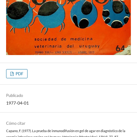
PDF
Publicado
1977-04-01
Cómo citar
Capano, F. (1977). La prueba de inmunodifusión en gel de agar en diagnóstico de la
anemia infecciosa equina en Uruguay.
Veterinaria (Montevideo)
,
13
(64), 77–87.