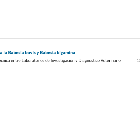
ra la Babesia bovis y Babesia bigamina
nica entre Laboratorios de Investigación y Diagnóstico Veterinario
1