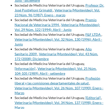
Julio - diciembre
Sociedad de Medicina Veterinaria del Uruguay,
Profesor Dr.
José Postiglioni Grimaldi
,
Veterinaria (Montevideo): Vol.
23 Núm. 96 (1987): Enero - marzo
Sociedad de Medicina Veterinaria del Uruguay,
Premio
Nacional de Veterinaria 1994
,
Veterinaria (Montevideo):
Vol. 29 Núm. 122 (1994): Abril - Junio
Sociedad de Medicina Veterinaria del Uruguay,
F&F LTDA
,
Veterinaria (Montevideo): Vol. 32 Núm. 130 (1996): Abril -
Junio
Sociedad de Medicina Veterinaria del Uruguay,
Año
Sanitario 2009
,
Veterinaria (Montevideo): Vol. 43 Núm.
172 (2008): Diciembre
Sociedad de Medicina Veterinaria del Uruguay,
[Información]
,
Veterinaria (Montevideo): Vol. 25 Núm.
104-105 (1989): Abril - setiembre
Sociedad de Medicina Veterinaria del Uruguay,
Profesión
liberal y las comisiones departamentales de salud
,
Veterinaria (Montevideo): Vol. 26 Núm. 107 (1990): Enero -
Marzo
Sociedad de Medicina Veterinaria del Uruguay,
[Editorial]
,
Veterinaria (Montevideo): Vol. 34 Núm. 137 (1998): Enero -
Marzo