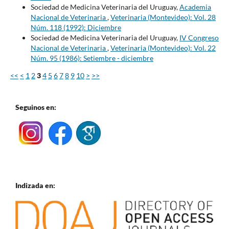
Sociedad de Medicina Veterinaria del Uruguay,
Academia
Nacional de Veterinaria
,
Veterinaria (Montevideo): Vol. 28
Núm. 118 (1992): Diciembre
Sociedad de Medicina Veterinaria del Uruguay,
IV Congreso
Nacional de Veterinaria
,
Veterinaria (Montevideo): Vol. 22
Núm. 95 (1986): Setiembre - diciembre
<<
<
1
2
3
4
5
6
7
8
9
10
>
>>
Seguinos en:
Indizada en: