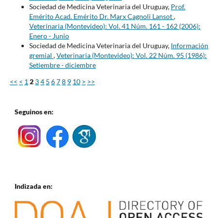
Sociedad de Medicina Veterinaria del Uruguay,
Prof.
Emérito Acad. Emérito Dr. Marx Cagnoli Lansot
,
Veterinaria (Montevideo): Vol. 41 Núm. 161 - 162 (2006):
Enero - Junio
Sociedad de Medicina Veterinaria del Uruguay,
Información
gremial
,
Veterinaria (Montevideo): Vol. 22 Núm. 95 (1986):
Setiembre - diciembre
<<
<
1
2
3
4
5
6
7
8
9
10
>
>>
Seguinos en:
Indizada en: