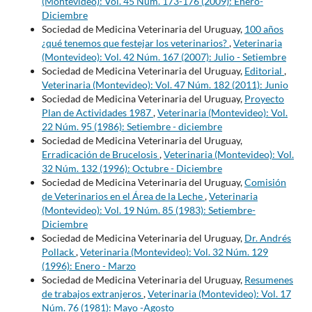
(Montevideo): Vol. 45 Núm. 173-176 (2009): Enero-
Diciembre
Sociedad de Medicina Veterinaria del Uruguay,
100 años
¿qué tenemos que festejar los veterinarios?
,
Veterinaria
(Montevideo): Vol. 42 Núm. 167 (2007): Julio - Setiembre
Sociedad de Medicina Veterinaria del Uruguay,
Editorial
,
Veterinaria (Montevideo): Vol. 47 Núm. 182 (2011): Junio
Sociedad de Medicina Veterinaria del Uruguay,
Proyecto
Plan de Actividades 1987
,
Veterinaria (Montevideo): Vol.
22 Núm. 95 (1986): Setiembre - diciembre
Sociedad de Medicina Veterinaria del Uruguay,
Erradicación de Brucelosis
,
Veterinaria (Montevideo): Vol.
32 Núm. 132 (1996): Octubre - Diciembre
Sociedad de Medicina Veterinaria del Uruguay,
Comisión
de Veterinarios en el Área de la Leche
,
Veterinaria
(Montevideo): Vol. 19 Núm. 85 (1983): Setiembre-
Diciembre
Sociedad de Medicina Veterinaria del Uruguay,
Dr. Andrés
Pollack
,
Veterinaria (Montevideo): Vol. 32 Núm. 129
(1996): Enero - Marzo
Sociedad de Medicina Veterinaria del Uruguay,
Resumenes
de trabajos extranjeros
,
Veterinaria (Montevideo): Vol. 17
Núm. 76 (1981): Mayo -Agosto