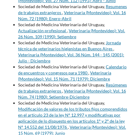
(Montevideo): Vol. 27 Núm. 112 (1991): Abril - Junio
Sociedad de Medicina Veterinaria del Uruguay,
Resumenes
de trabajos extranjeros
,
Veterinaria (Montevideo): Vol. 16
Núm. 72 (1980): Enero-Abril
Sociedad de Medicina Veterinaria del Uruguay,
Actualización profesional
,
Veterinaria (Montevideo): Vol.
26 Núm. 109 (1990): Setiembre
Sociedad de Medicina Veterinaria del Uruguay,
Jornada
técnica de veterinarios higienistas en Buenos Aires
,
Veterinaria (Montevideo): Vol. 36 Núm. 144 - 145 (2001):
Julio - Diciembre
Sociedad de Medicina Veterinaria del Uruguay,
Calendario
de encuentros y congresos para 1980
,
Veterinaria
(Montevideo): Vol. 15 Núm. 71 (1979): Diciembre
Sociedad de Medicina Veterinaria del Uruguay,
Resúmenes
de trabajos extranjeros
,
Veterinaria (Montevideo): Vol. 16
Núm. 74 (1980): Setiembre-Diciembre
Sociedad de Medicina Veterinaria del Uruguay,
Modificación de valores de los tributos fijos comprendidos
en el artículo 23 de la ley N° 12.997 y modificativas por
aplicación de lo dispuesto en los artículos 1° y 2° de la ley
N° 14.552 del 11/08/1976
,
Veterinaria (Montevideo): Vol.
15 Núm. 69 (1979): Junio