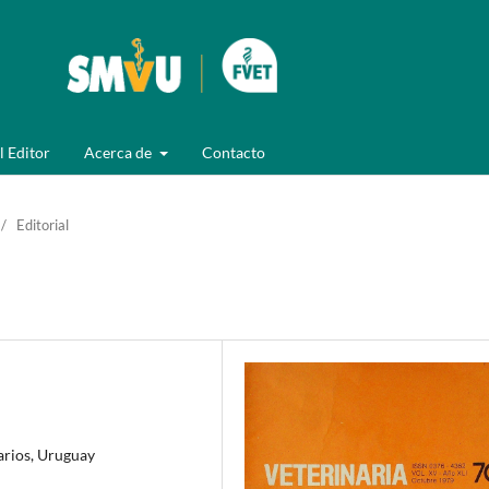
l Editor
Acerca de
Contacto
/
Editorial
arios, Uruguay