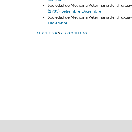
Sociedad de Medicina Veterinaria del Uruguay
(1983): Setiembre-Diciembre
Sociedad de Medicina Veterinaria del Uruguay
Diciembre
<<
<
1
2
3
4
5
6
7
8
9
10
>
>>