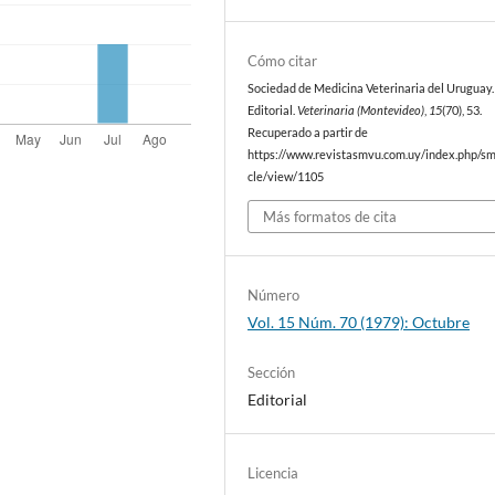
Cómo citar
Sociedad de Medicina Veterinaria del Uruguay. 
Editorial.
Veterinaria (Montevideo)
,
15
(70), 53.
Recuperado a partir de
https://www.revistasmvu.com.uy/index.php/sm
cle/view/1105
Más formatos de cita
Número
Vol. 15 Núm. 70 (1979): Octubre
Sección
Editorial
Licencia