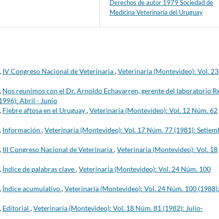
Derechos de autor 1979 Sociedad de
Medicina Veterinaria del Uruguay
,
IV Congreso Nacional de Veterinaria
,
Veterinaria (Montevideo): Vol. 23
,
Nos reunimos con el Dr. Arnoldo Echavarren, gerente del laboratorio R
996): Abril - Junio
,
Fiebre aftosa en el Uruguay
,
Veterinaria (Montevideo): Vol. 12 Núm. 62
,
Información
,
Veterinaria (Montevideo): Vol. 17 Núm. 77 (1981): Setiem
,
III Congreso Nacional de Veterinaria
,
Veterinaria (Montevideo): Vol. 18
,
Índice de palabras clave
,
Veterinaria (Montevideo): Vol. 24 Núm. 100
,
Índice acumulativo
,
Veterinaria (Montevideo): Vol. 24 Núm. 100 (1988)
,
Editorial
,
Veterinaria (Montevideo): Vol. 18 Núm. 81 (1982): Julio-