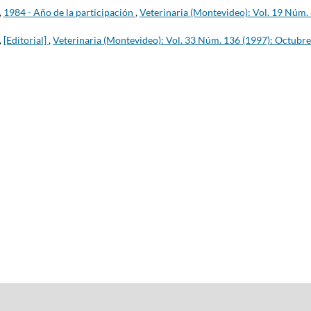
,
1984 - Año de la participación
,
Veterinaria (Montevideo): Vol. 19 Núm.
,
[Editorial]
,
Veterinaria (Montevideo): Vol. 33 Núm. 136 (1997): Octubre