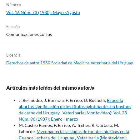
Número
Vol. 16 Núm. 73 (1980): Mayo -Agosto
Sección
Comunicaciones cortas
Licencia
Derechos de autor 1980 Sociedad de Medicina Veterinaria del Uruguay
Artículos más leídos del mismo autor/a
J. Bermudez, J. Barriola, F. Errico, D. Buchelli,
Brucella
abortus significación de los títulos aglutinantes en bovinos
de carne del Uruguay
,
Veterinaria (Montevideo): Vol. 23
Núm. 96 (1987): Enero - marzo
M. Castro Ramos, F. Errico, A. Trelles, R. Curbelo, M.
Laborde,
Mycobacterias aisladas de fuentes hídricas en la
Cuenca Lechera del Uruguay
,
Veterinaria (Montevideo):