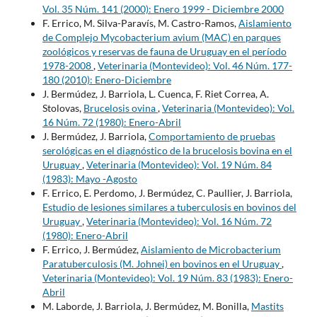
Vol. 35 Núm. 141 (2000): Enero 1999 - Diciembre 2000
F. Errico, M. Silva-Paravís, M. Castro-Ramos,
Aislamiento
de Complejo Mycobacterium avium (MAC) en parques
zoológicos y reservas de fauna de Uruguay en el período
1978-2008
,
Veterinaria (Montevideo): Vol. 46 Núm. 177-
180 (2010): Enero-Diciembre
J. Bermúdez, J. Barriola, L. Cuenca, F. Riet Correa, A.
Stolovas,
Brucelosis ovina
,
Veterinaria (Montevideo): Vol.
16 Núm. 72 (1980): Enero-Abril
J. Bermúdez, J. Barriola,
Comportamiento de pruebas
serológicas en el diagnóstico de la brucelosis bovina en el
Uruguay
,
Veterinaria (Montevideo): Vol. 19 Núm. 84
(1983): Mayo -Agosto
F. Errico, E. Perdomo, J. Bermúdez, C. Paullier, J. Barriola,
Estudio de lesiones similares a tuberculosis en bovinos del
Uruguay
,
Veterinaria (Montevideo): Vol. 16 Núm. 72
(1980): Enero-Abril
F. Errico, J. Bermúdez,
Aislamiento de Microbacterium
Paratuberculosis (M. Johnei) en bovinos en el Uruguay
,
Veterinaria (Montevideo): Vol. 19 Núm. 83 (1983): Enero-
Abril
M. Laborde, J. Barriola, J. Bermúdez, M. Bonilla,
Mastits