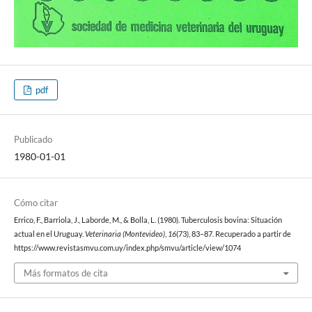
pdf
Publicado
1980-01-01
Cómo citar
Errico, F., Barriola, J., Laborde, M., & Bolla, L. (1980). Tuberculosis bovina: Situación
actual en el Uruguay.
Veterinaria (Montevideo)
,
16
(73), 83–87. Recuperado a partir de
https://www.revistasmvu.com.uy/index.php/smvu/article/view/1074
Más formatos de cita