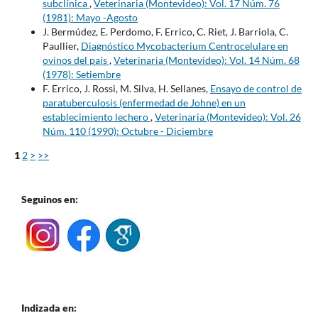
subclínica
,
Veterinaria (Montevideo): Vol. 17 Núm. 76
(1981): Mayo -Agosto
J. Bermúdez, E. Perdomo, F. Errico, C. Riet, J. Barriola, C.
Paullier,
Diagnóstico Mycobacterium Centrocelulare en
ovinos del país
,
Veterinaria (Montevideo): Vol. 14 Núm. 68
(1978): Setiembre
F. Errico, J. Rossi, M. Silva, H. Sellanes,
Ensayo de control de
paratuberculosis (enfermedad de Johne) en un
establecimiento lechero
,
Veterinaria (Montevideo): Vol. 26
Núm. 110 (1990): Octubre - Diciembre
1
2
>
>>
Seguinos en:
Indizada en: