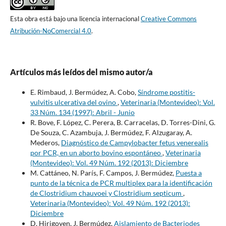
Esta obra está bajo una licencia internacional
Creative Commons
Atribución-NoComercial 4.0
.
Artículos más leídos del mismo autor/a
E. Rimbaud, J. Bermúdez, A. Cobo,
Síndrome postitis-
vulvitis ulcerativa del ovino
,
Veterinaria (Montevideo): Vol.
33 Núm. 134 (1997): Abril - Junio
R. Bove, F. López, C. Perera, B. Carracelas, D. Torres-Dini, G.
De Souza, C. Azambuja, J. Bermúdez, F. Alzugaray, A.
Mederos,
Diagnóstico de Campylobacter fetus venerealis
por PCR, en un aborto bovino espontáneo
,
Veterinaria
(Montevideo): Vol. 49 Núm. 192 (2013): Diciembre
M. Cattáneo, N. París, F. Campos, J. Bermúdez,
Puesta a
punto de la técnica de PCR multiplex para la identificación
de Clostridium chauvoei y Clostridium septicum
,
Veterinaria (Montevideo): Vol. 49 Núm. 192 (2013):
Diciembre
D. Hirigoyen, J. Bermúdez,
Aislamiento de Bacteriodes