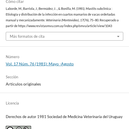
Cómo citar
Laborde, M., Barriola, J., Bermúdez, J. ., & Bonilla, M. (1981). Mastits subclínica :
Etiología y distribución de la infección en cuartos mamarios de vacas ordeñadas
manual y mecanizadamente.
Veterinaria (Montevideo)
,
17
(76), 75–80. Recuperado a
partir de https://www.revistasmvu.com.uy/index.php/smvu/article/view/1043
Más formatos de cita
Número
Vol. 17 Núm. 76 (1981): Mayo -Agosto
Sección
Artículos originales
Licencia
Derechos de autor 1981 Sociedad de Medicina Veterinaria del Uruguay