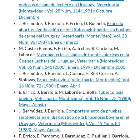
nodosus de ganado lechero en Uruguay
,
Veterinaria
(Montevideo): Vol. 28 Núm. 114 (1991): Octubre -
Diciembre
J. Bermudez, J. Barriola, F. Errico, D. Buchelli,
Brucella
abortus significación de los títulos aglutinantes en bovinos
de carne del Uruguay
,
Veterinaria (Montevideo): Vol. 23
Núm. 96 (1987): Enero - marzo
M. Castro Ramos, F. Errico, A. Trelles, R. Curbelo, M.
Laborde,
Mycobacterias aisladas de fuentes hídricas en la
Cuenca Lechera del Uruguay
,
Veterinaria (Montevideo):
Vol. 35 Núm. 141 (2000): Enero 1999 - Diciembre 2000
J. Bermúdez, J. Barriola, L. Cuenca, F. Riet Correa, A.
Stolovas,
Brucelosis ovina
,
Veterinaria (Montevideo): Vol.
16 Núm. 72 (1980): Enero-Abril
E. Errico, J. Barriola, M. Laborde, L. Bolla,
Tuberculosis
bovina
,
Veterinaria (Montevideo): Vol. 16 Núm. 73 (1980):
Mayo -Agosto
J. Bermúdez, J. Barriola,
Comportamiento de pruebas
serológicas en el diagnóstico de la brucelosis bovina en el
Uruguay
,
Veterinaria (Montevideo): Vol. 19 Núm. 84
(1983): Mayo -Agosto
F. Errico, E. Perdomo, J. Bermúdez, C. Paullier, J. Barriola,