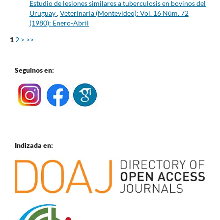
Estudio de lesiones similares a tuberculosis en bovinos del
Uruguay
,
Veterinaria (Montevideo): Vol. 16 Núm. 72
(1980): Enero-Abril
1
2
>
>>
Seguinos en:
Indizada en: