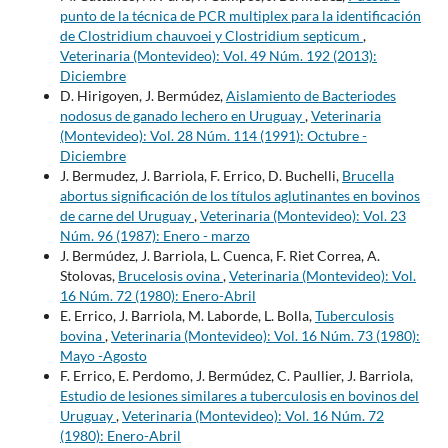
punto de la técnica de PCR multiplex para la identificación
de Clostridium chauvoei y Clostridium septicum
,
Veterinaria (Montevideo): Vol. 49 Núm. 192 (2013):
Diciembre
D. Hirigoyen, J. Bermúdez,
Aislamiento de Bacteriodes
nodosus de ganado lechero en Uruguay
,
Veterinaria
(Montevideo): Vol. 28 Núm. 114 (1991): Octubre -
Diciembre
J. Bermudez, J. Barriola, F. Errico, D. Buchelli,
Brucella
abortus significación de los títulos aglutinantes en bovinos
de carne del Uruguay
,
Veterinaria (Montevideo): Vol. 23
Núm. 96 (1987): Enero - marzo
J. Bermúdez, J. Barriola, L. Cuenca, F. Riet Correa, A.
Stolovas,
Brucelosis ovina
,
Veterinaria (Montevideo): Vol.
16 Núm. 72 (1980): Enero-Abril
E. Errico, J. Barriola, M. Laborde, L. Bolla,
Tuberculosis
bovina
,
Veterinaria (Montevideo): Vol. 16 Núm. 73 (1980):
Mayo -Agosto
F. Errico, E. Perdomo, J. Bermúdez, C. Paullier, J. Barriola,
Estudio de lesiones similares a tuberculosis en bovinos del
Uruguay
,
Veterinaria (Montevideo): Vol. 16 Núm. 72
(1980): Enero-Abril