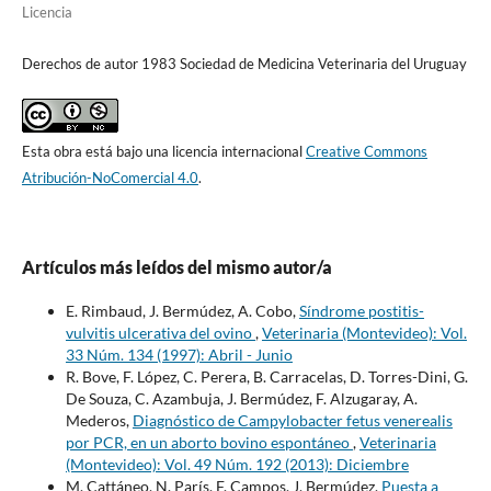
Licencia
Derechos de autor 1983 Sociedad de Medicina Veterinaria del Uruguay
Esta obra está bajo una licencia internacional
Creative Commons
Atribución-NoComercial 4.0
.
Artículos más leídos del mismo autor/a
E. Rimbaud, J. Bermúdez, A. Cobo,
Síndrome postitis-
vulvitis ulcerativa del ovino
,
Veterinaria (Montevideo): Vol.
33 Núm. 134 (1997): Abril - Junio
R. Bove, F. López, C. Perera, B. Carracelas, D. Torres-Dini, G.
De Souza, C. Azambuja, J. Bermúdez, F. Alzugaray, A.
Mederos,
Diagnóstico de Campylobacter fetus venerealis
por PCR, en un aborto bovino espontáneo
,
Veterinaria
(Montevideo): Vol. 49 Núm. 192 (2013): Diciembre
M. Cattáneo, N. París, F. Campos, J. Bermúdez,
Puesta a