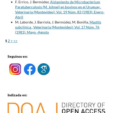
F. Errico, J. Bermúdez,
Aislamiento de Microbacterium
Paratuberculosis (M. Johnei) en bovinos en el Uruguay
,
Veterinaria (Montevideo): Vol. 19 Núm. 83 (1983): Enero-
Abril
M. Laborde, J. Barriola, J. Bermúdez, M. Bonilla,
Mastits
subclínica
,
Veterinaria (Montevideo): Vol. 17 Núm. 76
(1981): Mayo -Agosto
1
2
>
>>
Seguinos en:
Indizada en: