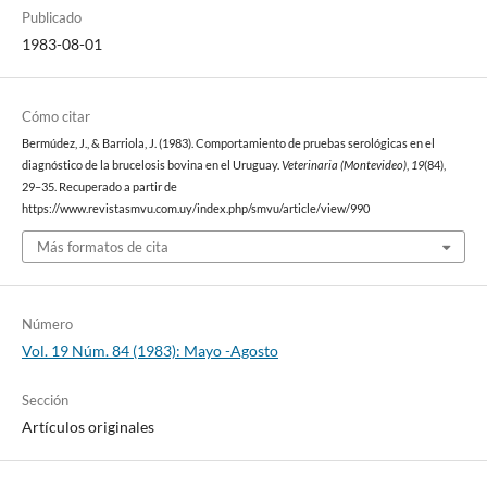
Publicado
1983-08-01
Cómo citar
Bermúdez, J., & Barriola, J. (1983). Comportamiento de pruebas serológicas en el
diagnóstico de la brucelosis bovina en el Uruguay.
Veterinaria (Montevideo)
,
19
(84),
29–35. Recuperado a partir de
https://www.revistasmvu.com.uy/index.php/smvu/article/view/990
Más formatos de cita
Número
Vol. 19 Núm. 84 (1983): Mayo -Agosto
Sección
Artículos originales