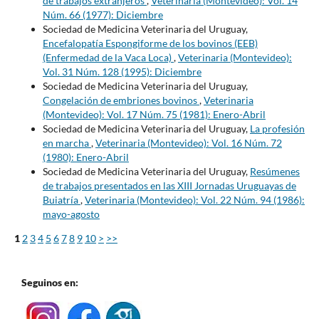
de trabajos extranjeros
,
Veterinaria (Montevideo): Vol. 14
Núm. 66 (1977): Diciembre
Sociedad de Medicina Veterinaria del Uruguay,
Encefalopatía Espongiforme de los bovinos (EEB)
(Enfermedad de la Vaca Loca)
,
Veterinaria (Montevideo):
Vol. 31 Núm. 128 (1995): Diciembre
Sociedad de Medicina Veterinaria del Uruguay,
Congelación de embriones bovinos
,
Veterinaria
(Montevideo): Vol. 17 Núm. 75 (1981): Enero-Abril
Sociedad de Medicina Veterinaria del Uruguay,
La profesión
en marcha
,
Veterinaria (Montevideo): Vol. 16 Núm. 72
(1980): Enero-Abril
Sociedad de Medicina Veterinaria del Uruguay,
Resúmenes
de trabajos presentados en las XIII Jornadas Uruguayas de
Buiatría
,
Veterinaria (Montevideo): Vol. 22 Núm. 94 (1986):
mayo-agosto
1
2
3
4
5
6
7
8
9
10
>
>>
Seguinos en: