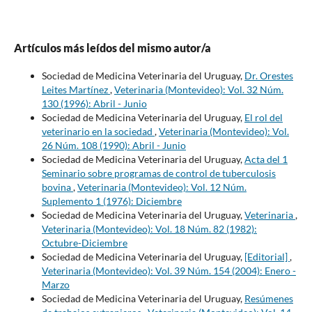
Artículos más leídos del mismo autor/a
Sociedad de Medicina Veterinaria del Uruguay,
Dr. Orestes
Leites Martínez
,
Veterinaria (Montevideo): Vol. 32 Núm.
130 (1996): Abril - Junio
Sociedad de Medicina Veterinaria del Uruguay,
El rol del
veterinario en la sociedad
,
Veterinaria (Montevideo): Vol.
26 Núm. 108 (1990): Abril - Junio
Sociedad de Medicina Veterinaria del Uruguay,
Acta del 1
Seminario sobre programas de control de tuberculosis
bovina
,
Veterinaria (Montevideo): Vol. 12 Núm.
Suplemento 1 (1976): Diciembre
Sociedad de Medicina Veterinaria del Uruguay,
Veterinaria
,
Veterinaria (Montevideo): Vol. 18 Núm. 82 (1982):
Octubre-Diciembre
Sociedad de Medicina Veterinaria del Uruguay,
[Editorial]
,
Veterinaria (Montevideo): Vol. 39 Núm. 154 (2004): Enero -
Marzo
Sociedad de Medicina Veterinaria del Uruguay,
Resúmenes