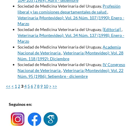
104-105 (1989): Abril - setiembre
Sociedad de Medicina Veterinaria del Uruguay,
Profesión
liberal y las comisiones departamentales de salud
,
Veterinaria (Montevideo): Vol. 26 Núm. 107 (1990): Enero -
Marzo
Sociedad de Medicina Veterinaria del Uruguay,
[Editorial]
,
Veterinaria (Montevideo): Vol. 34 Núm. 137 (1998): Enero -
Marzo
Sociedad de Medicina Veterinaria del Uruguay,
Academia
Nacional de Veterinaria
,
Veterinaria (Montevideo): Vol. 28
Núm. 118 (1992): Diciembre
Sociedad de Medicina Veterinaria del Uruguay,
IV Congreso
Nacional de Veterinaria
,
Veterinaria (Montevideo): Vol. 22
Núm. 95 (1986): Setiembre - diciembre
<<
<
1
2
3
4
5
6
7
8
9
10
>
>>
Seguinos en: