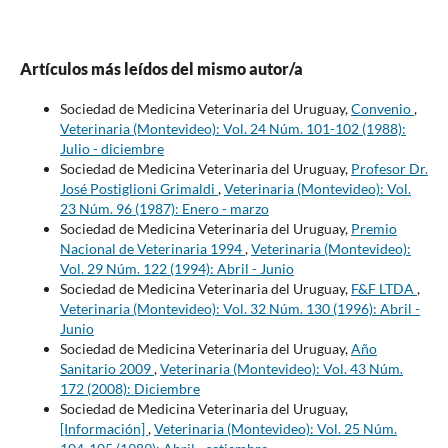
Artículos más leídos del mismo autor/a
Sociedad de Medicina Veterinaria del Uruguay,
Convenio
,
Veterinaria (Montevideo): Vol. 24 Núm. 101-102 (1988):
Julio - diciembre
Sociedad de Medicina Veterinaria del Uruguay,
Profesor Dr.
José Postiglioni Grimaldi
,
Veterinaria (Montevideo): Vol.
23 Núm. 96 (1987): Enero - marzo
Sociedad de Medicina Veterinaria del Uruguay,
Premio
Nacional de Veterinaria 1994
,
Veterinaria (Montevideo):
Vol. 29 Núm. 122 (1994): Abril - Junio
Sociedad de Medicina Veterinaria del Uruguay,
F&F LTDA
,
Veterinaria (Montevideo): Vol. 32 Núm. 130 (1996): Abril -
Junio
Sociedad de Medicina Veterinaria del Uruguay,
Año
Sanitario 2009
,
Veterinaria (Montevideo): Vol. 43 Núm.
172 (2008): Diciembre
Sociedad de Medicina Veterinaria del Uruguay,
[Información]
,
Veterinaria (Montevideo): Vol. 25 Núm.