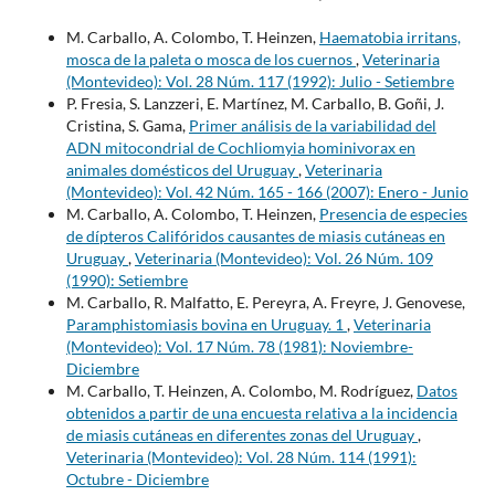
M. Carballo, A. Colombo, T. Heinzen,
Haematobia irritans,
mosca de la paleta o mosca de los cuernos
,
Veterinaria
(Montevideo): Vol. 28 Núm. 117 (1992): Julio - Setiembre
P. Fresia, S. Lanzzeri, E. Martínez, M. Carballo, B. Goñi, J.
Cristina, S. Gama,
Primer análisis de la variabilidad del
ADN mitocondrial de Cochliomyia hominivorax en
animales domésticos del Uruguay
,
Veterinaria
(Montevideo): Vol. 42 Núm. 165 - 166 (2007): Enero - Junio
M. Carballo, A. Colombo, T. Heinzen,
Presencia de especies
de dípteros Califóridos causantes de miasis cutáneas en
Uruguay
,
Veterinaria (Montevideo): Vol. 26 Núm. 109
(1990): Setiembre
M. Carballo, R. Malfatto, E. Pereyra, A. Freyre, J. Genovese,
Paramphistomiasis bovina en Uruguay. 1
,
Veterinaria
(Montevideo): Vol. 17 Núm. 78 (1981): Noviembre-
Diciembre
M. Carballo, T. Heinzen, A. Colombo, M. Rodríguez,
Datos
obtenidos a partir de una encuesta relativa a la incidencia
de miasis cutáneas en diferentes zonas del Uruguay
,
Veterinaria (Montevideo): Vol. 28 Núm. 114 (1991):
Octubre - Diciembre