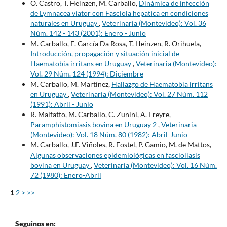
O. Castro, T. Heinzen, M. Carballo,
Dinámica de infección
de Lymnacea viator con Fasciola hepatica en condiciones
naturales en Uruguay
,
Veterinaria (Montevideo): Vol. 36
Núm. 142 - 143 (2001): Enero - Junio
M. Carballo, E. García Da Rosa, T. Heinzen, R. Orihuela,
Introducción, propagación y situación inicial de
Haematobia irritans en Uruguay
,
Veterinaria (Montevideo):
Vol. 29 Núm. 124 (1994): Diciembre
M. Carballo, M. Martínez,
Hallazgo de Haematobia irritans
en Uruguay
,
Veterinaria (Montevideo): Vol. 27 Núm. 112
(1991): Abril - Junio
R. Malfatto, M. Carballo, C. Zunini, A. Freyre,
Paramphistomiasis bovina en Uruguay 2
,
Veterinaria
(Montevideo): Vol. 18 Núm. 80 (1982): Abril-Junio
M. Carballo, J.F. Viñoles, R. Fostel, P. Gamio, M. de Mattos,
Algunas observaciones epidemiológicas en fascioliasis
bovina en Uruguay
,
Veterinaria (Montevideo): Vol. 16 Núm.
72 (1980): Enero-Abril
1
2
>
>>
Seguinos en: