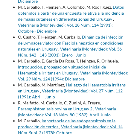
Diciembre
M. Carballo, T. Heinzen, A. Colombo, M. Rodríguez,
Datos
obtenidos a partir de una encuesta relativa a la incidencia
de miasis cutáneas en diferentes zonas del Uruguay
,
Veterinaria (Montevideo): Vol. 28 Núm. 114 (1991):
Octubre - Diciembre
O. Castro, T. Heinzen, M. Carballo,
Dinámica de infección
de Lymnacea viator con Fasciola hepatica en condiciones
naturales en Uruguay
,
Veterinaria (Montevideo): Vol. 36
Núm. 142 - 143 (2001): Enero - Junio
M. Carballo, E. García Da Rosa, T. Heinzen, R. Orihuela,
Introducción, propagación y situación inicial de
Haematobia irritans en Uruguay
,
Veterinaria (Montevideo):
Vol. 29 Núm. 124 (1994): Diciembre
M. Carballo, M. Martínez,
Hallazgo de Haematobia irritans
en Uruguay
,
Veterinaria (Montevideo): Vol. 27 Núm. 112
(1991): Abril - Junio
R. Malfatto, M. Carballo, C. Zunini, A. Freyre,
Paramphistomiasis bovina en Uruguay 2
,
Veterinaria
(Montevideo): Vol. 18 Núm. 80 (1982): Abril-Junio
M. Carballo,
Importancia de las endoparasitosis en la
producción de cerdos
,
Veterinaria (Montevideo): Vol. 14
Núm. Supl. 2 (1978): Octubre