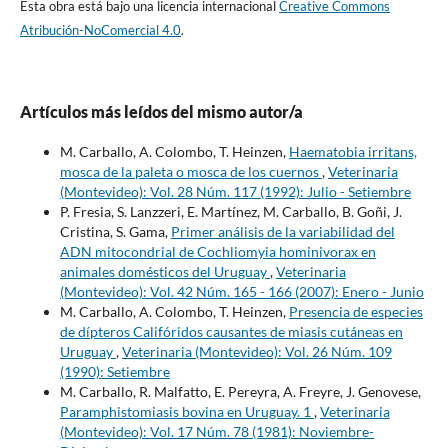
Esta obra está bajo una licencia internacional
Creative Commons
Atribución-NoComercial 4.0
.
Artículos más leídos del mismo autor/a
M. Carballo, A. Colombo, T. Heinzen,
Haematobia irritans,
mosca de la paleta o mosca de los cuernos
,
Veterinaria
(Montevideo): Vol. 28 Núm. 117 (1992): Julio - Setiembre
P. Fresia, S. Lanzzeri, E. Martínez, M. Carballo, B. Goñi, J.
Cristina, S. Gama,
Primer análisis de la variabilidad del
ADN mitocondrial de Cochliomyia hominivorax en
animales domésticos del Uruguay
,
Veterinaria
(Montevideo): Vol. 42 Núm. 165 - 166 (2007): Enero - Junio
M. Carballo, A. Colombo, T. Heinzen,
Presencia de especies
de dípteros Califóridos causantes de miasis cutáneas en
Uruguay
,
Veterinaria (Montevideo): Vol. 26 Núm. 109
(1990): Setiembre
M. Carballo, R. Malfatto, E. Pereyra, A. Freyre, J. Genovese,
Paramphistomiasis bovina en Uruguay. 1
,
Veterinaria
(Montevideo): Vol. 17 Núm. 78 (1981): Noviembre-