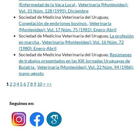
(Enfermedad de la Vaca Loca)
,
Veterinaria (Montevideo):
Vol. 31 Núm. 128 (1995): Diciembre
Sociedad de Medicina Veterinaria del Uruguay,
Congelación de embriones bovinos
,
Veterinaria
(Montevideo): Vol. 17 Núm. 75 (1981): Enero-Abril
Sociedad de Medicina Veterinaria del Uruguay,
La profesión
en marcha
,
Veterinaria (Montevideo): Vol. 16 Núm. 72
(1980): Enero-Abril
Sociedad de Medicina Veterinaria del Uruguay,
Resúmenes
de trabajos presentados en las XIII Jornadas Uruguayas de
Buiatría
,
Veterinaria (Montevideo): Vol. 22 Núm. 94 (1986):
mayo-agosto
1
2
3
4
5
6
7
8
9
10
>
>>
Seguinos en: