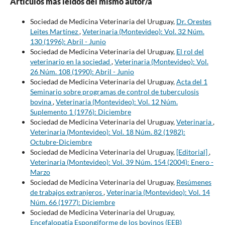
Artículos más leídos del mismo autor/a
Sociedad de Medicina Veterinaria del Uruguay,
Dr. Orestes
Leites Martínez
,
Veterinaria (Montevideo): Vol. 32 Núm.
130 (1996): Abril - Junio
Sociedad de Medicina Veterinaria del Uruguay,
El rol del
veterinario en la sociedad
,
Veterinaria (Montevideo): Vol.
26 Núm. 108 (1990): Abril - Junio
Sociedad de Medicina Veterinaria del Uruguay,
Acta del 1
Seminario sobre programas de control de tuberculosis
bovina
,
Veterinaria (Montevideo): Vol. 12 Núm.
Suplemento 1 (1976): Diciembre
Sociedad de Medicina Veterinaria del Uruguay,
Veterinaria
,
Veterinaria (Montevideo): Vol. 18 Núm. 82 (1982):
Octubre-Diciembre
Sociedad de Medicina Veterinaria del Uruguay,
[Editorial]
,
Veterinaria (Montevideo): Vol. 39 Núm. 154 (2004): Enero -
Marzo
Sociedad de Medicina Veterinaria del Uruguay,
Resúmenes
de trabajos extranjeros
,
Veterinaria (Montevideo): Vol. 14
Núm. 66 (1977): Diciembre
Sociedad de Medicina Veterinaria del Uruguay,
Encefalopatía Espongiforme de los bovinos (EEB)