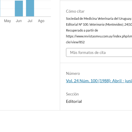
Cómo citar
Sociedad de Medicina Veterinaria del Uruguay. 
Editorial Nº 100.
Veterinaria (Montevideo)
,
24
(10
Recuperado a partir de
https://www.revistasmvu.com.uy/index.php/sm
cle/view/852
Más formatos de cita
Número
Vol. 24 Núm. 100 (1988): Abril - jun
Sección
Editorial