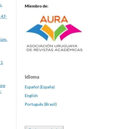
m.
Miembro de:
 47-
Núm.
 1
Idioma
bre
Español (España)
:
English
Português (Brasil)