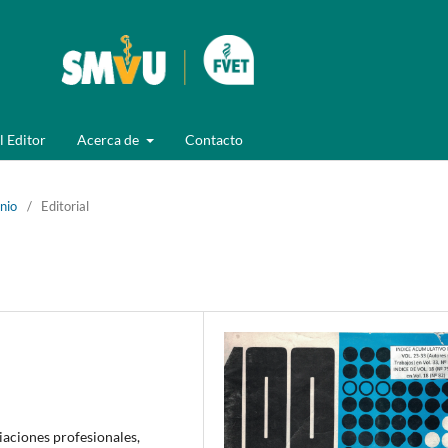
l Editor
Acerca de
Contacto
unio
/
Editorial
iaciones profesionales,