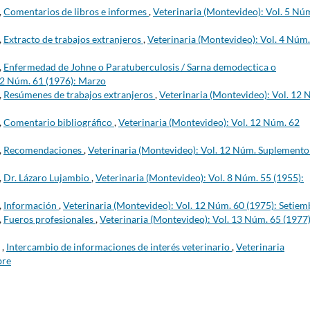
,
Comentarios de libros e informes
,
Veterinaria (Montevideo): Vol. 5 Nú
,
Extracto de trabajos extranjeros
,
Veterinaria (Montevideo): Vol. 4 Núm.
,
Enfermedad de Johne o Paratuberculosis / Sarna demodectica o
12 Núm. 61 (1976): Marzo
,
Resúmenes de trabajos extranjeros
,
Veterinaria (Montevideo): Vol. 12 
,
Comentario bibliográfico
,
Veterinaria (Montevideo): Vol. 12 Núm. 62
,
Recomendaciones
,
Veterinaria (Montevideo): Vol. 12 Núm. Suplemento
,
Dr. Lázaro Lujambio
,
Veterinaria (Montevideo): Vol. 8 Núm. 55 (1955):
,
Información
,
Veterinaria (Montevideo): Vol. 12 Núm. 60 (1975): Setiem
,
Fueros profesionales
,
Veterinaria (Montevideo): Vol. 13 Núm. 65 (1977)
 ,
Intercambio de informaciones de interés veterinario
,
Veterinaria
bre