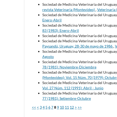
Sociedad de Medicina Veterinaria del Uruguay,
revista Veterinaria (Montevideo)
,
Veterinaria
Sociedad de Medicina Veterinaria del Uruguay
Enero-Abril
Sociedad de Medicina Veterinaria del Uruguay
83 (1983): Enero-Abril
Sociedad de Medicina Veterinaria del Uruguay
Sociedad de Medicina Veterinaria del Uruguay
Paysandú, Uruguay, 28-30 de mayo de 1986
,
V
Sociedad de Medicina Veterinaria del Uruguay
Agosto
Sociedad de Medicina Veterinaria del Uruguay
78 (1981): Noviembre-Diciembre
Sociedad de Medicina Veterinaria del Uruguay
(Montevideo): Vol. 15 Núm. 70 (1979): Octubr
Sociedad de Medicina Veterinaria del Uruguay
Vol. 27 Núm. 112 (1991): Abril - Junio
Sociedad de Medicina Veterinaria del Uruguay
77 (1981): Setiembre-Octubre
<<
<
3
4
5
6
7
8
9
10
11
12
>
>>