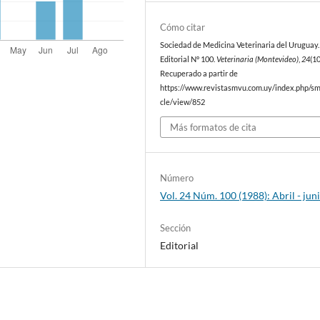
Cómo citar
Sociedad de Medicina Veterinaria del Uruguay. 
Editorial Nº 100.
Veterinaria (Montevideo)
,
24
(10
Recuperado a partir de
https://www.revistasmvu.com.uy/index.php/sm
cle/view/852
Más formatos de cita
Número
Vol. 24 Núm. 100 (1988): Abril - jun
Sección
Editorial