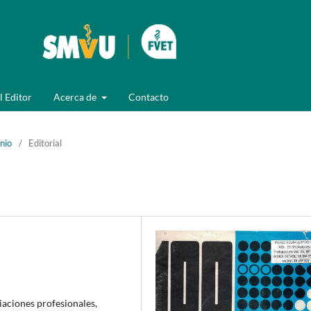
l Editor
Acerca de
Contacto
unio
/
Editorial
iaciones profesionales,