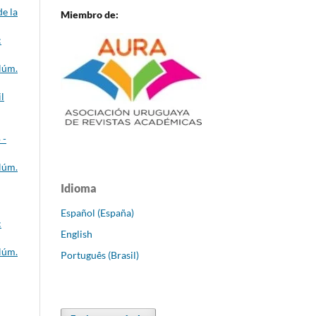
de la
Miembro de:
:
Núm.
l
 -
Núm.
Idioma
Español (España)
:
English
Núm.
Português (Brasil)