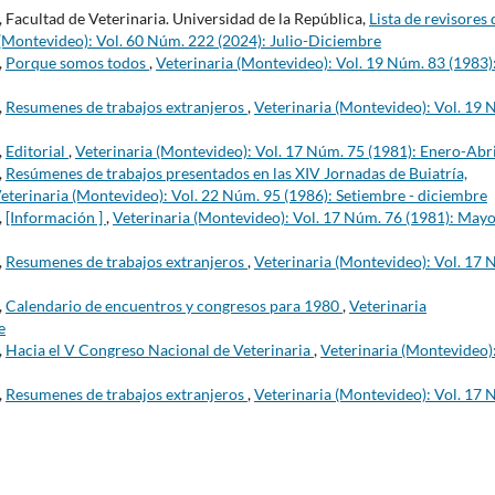
 Facultad de Veterinaria. Universidad de la República,
Lista de revisores 
 (Montevideo): Vol. 60 Núm. 222 (2024): Julio-Diciembre
,
Porque somos todos
,
Veterinaria (Montevideo): Vol. 19 Núm. 83 (1983)
,
Resumenes de trabajos extranjeros
,
Veterinaria (Montevideo): Vol. 19 
,
Editorial
,
Veterinaria (Montevideo): Vol. 17 Núm. 75 (1981): Enero-Abri
,
Resúmenes de trabajos presentados en las XIV Jornadas de Buiatría,
eterinaria (Montevideo): Vol. 22 Núm. 95 (1986): Setiembre - diciembre
,
[Información ]
,
Veterinaria (Montevideo): Vol. 17 Núm. 76 (1981): Mayo
,
Resumenes de trabajos extranjeros
,
Veterinaria (Montevideo): Vol. 17 
,
Calendario de encuentros y congresos para 1980
,
Veterinaria
e
,
Hacia el V Congreso Nacional de Veterinaria
,
Veterinaria (Montevideo)
,
Resumenes de trabajos extranjeros
,
Veterinaria (Montevideo): Vol. 17 