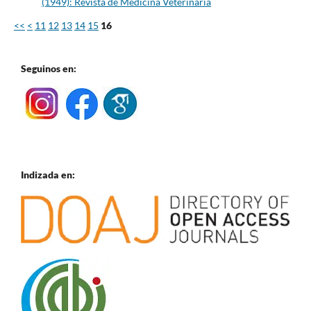
(1949): Revista de Medicina Veterinaria
<<
<
11
12
13
14
15
16
Seguinos en:
Indizada en: