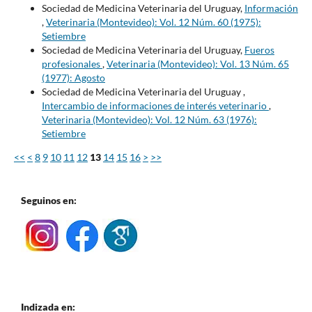
Sociedad de Medicina Veterinaria del Uruguay,
Información
,
Veterinaria (Montevideo): Vol. 12 Núm. 60 (1975):
Setiembre
Sociedad de Medicina Veterinaria del Uruguay,
Fueros
profesionales
,
Veterinaria (Montevideo): Vol. 13 Núm. 65
(1977): Agosto
Sociedad de Medicina Veterinaria del Uruguay ,
Intercambio de informaciones de interés veterinario
,
Veterinaria (Montevideo): Vol. 12 Núm. 63 (1976):
Setiembre
<<
<
8
9
10
11
12
13
14
15
16
>
>>
Seguinos en:
Indizada en: