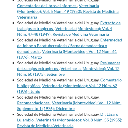
Comentarios de libros e informes
,
Veterinaria
(Montevideo): Vol. 5 Núm. 49 (1950): Revista de Medicina
Veterinaria
Sociedad de Medicina Veterinaria del Uruguay,
Extracto de
trabajos extranjeros
,
Veterinaria (Montevideo): Vol. 4
Núm. 47-48 (1949): Revista de Medicina Veterinaria
Sociedad de Medicina Veterinaria del Uruguay,
Enfermedad
de Johne o Paratuberculosis / Sarna demodectica o
demodicosis
,
Veterinaria (Montevideo): Vol. 12 Núm. 61
(1976): Marzo
Sociedad de Medicina Veterinaria del Uruguay,
Resúmenes
de trabajos extranjeros
,
Veterinaria (Montevideo): Vol. 12
Núm. 60 (1975): Setiembre
Sociedad de Medicina Veterinaria del Uruguay,
Comentario
bibliográfico
,
Veterinaria (Montevideo): Vol. 12 Núm. 62
(1976): Junio
Sociedad de Medicina Veterinaria del Uruguay,
Recomendaciones
,
Veterinaria (Montevideo): Vol. 12 Núm.
Suplemento 1 (1976): Diciembre
Sociedad de Medicina Veterinaria del Uruguay,
Dr. Lázaro
Lujambio
,
Veterinaria (Montevideo): Vol. 8 Núm. 55 (1955):
Revista de Medicina Veterinaria