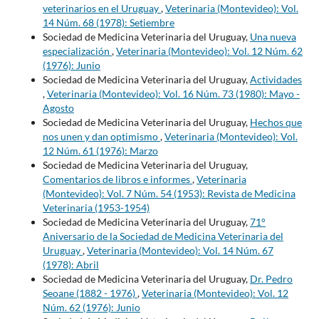
veterinarios en el Uruguay
,
Veterinaria (Montevideo): Vol.
14 Núm. 68 (1978): Setiembre
Sociedad de Medicina Veterinaria del Uruguay,
Una nueva
especialización
,
Veterinaria (Montevideo): Vol. 12 Núm. 62
(1976): Junio
Sociedad de Medicina Veterinaria del Uruguay,
Actividades
,
Veterinaria (Montevideo): Vol. 16 Núm. 73 (1980): Mayo -
Agosto
Sociedad de Medicina Veterinaria del Uruguay,
Hechos que
nos unen y dan optimismo
,
Veterinaria (Montevideo): Vol.
12 Núm. 61 (1976): Marzo
Sociedad de Medicina Veterinaria del Uruguay,
Comentarios de libros e informes
,
Veterinaria
(Montevideo): Vol. 7 Núm. 54 (1953): Revista de Medicina
Veterinaria (1953-1954)
Sociedad de Medicina Veterinaria del Uruguay,
71°
Aniversario de la Sociedad de Medicina Veterinaria del
Uruguay
,
Veterinaria (Montevideo): Vol. 14 Núm. 67
(1978): Abril
Sociedad de Medicina Veterinaria del Uruguay,
Dr. Pedro
Seoane (1882 - 1976)
,
Veterinaria (Montevideo): Vol. 12
Núm. 62 (1976): Junio