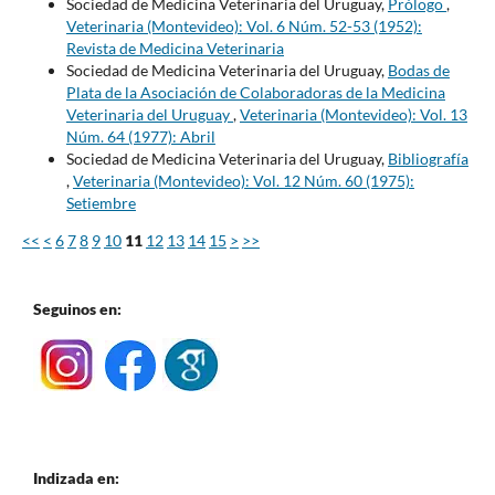
Sociedad de Medicina Veterinaria del Uruguay,
Prólogo
,
Veterinaria (Montevideo): Vol. 6 Núm. 52-53 (1952):
Revista de Medicina Veterinaria
Sociedad de Medicina Veterinaria del Uruguay,
Bodas de
Plata de la Asociación de Colaboradoras de la Medicina
Veterinaria del Uruguay
,
Veterinaria (Montevideo): Vol. 13
Núm. 64 (1977): Abril
Sociedad de Medicina Veterinaria del Uruguay,
Bibliografía
,
Veterinaria (Montevideo): Vol. 12 Núm. 60 (1975):
Setiembre
<<
<
6
7
8
9
10
11
12
13
14
15
>
>>
Seguinos en:
Indizada en: