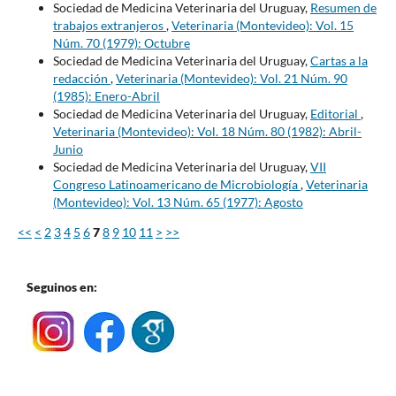
Sociedad de Medicina Veterinaria del Uruguay,
Resumen de
trabajos extranjeros
,
Veterinaria (Montevideo): Vol. 15
Núm. 70 (1979): Octubre
Sociedad de Medicina Veterinaria del Uruguay,
Cartas a la
redacción
,
Veterinaria (Montevideo): Vol. 21 Núm. 90
(1985): Enero-Abril
Sociedad de Medicina Veterinaria del Uruguay,
Editorial
,
Veterinaria (Montevideo): Vol. 18 Núm. 80 (1982): Abril-
Junio
Sociedad de Medicina Veterinaria del Uruguay,
VII
Congreso Latinoamericano de Microbiología
,
Veterinaria
(Montevideo): Vol. 13 Núm. 65 (1977): Agosto
<<
<
2
3
4
5
6
7
8
9
10
11
>
>>
Seguinos en: