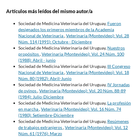
Artículos más leídos del mismo autor/a
Sociedad de Medicina Veterinaria del Uruguay,
Fueron
designados los primeros miembros de la Academia
Nacional de Veterinaria
,
Veterinaria (Montevideo): Vol. 28
Núm. 114 (1991): Octubre - Diciembre
Sociedad de Medicina Veterinaria del Uruguay,
Nuestros
propósitos
,
Veterinaria (Montevideo): Vol. 24 Núm. 100
(1988): Abril - junio
Sociedad de Medicina Veterinaria del Uruguay,
III Congreso
Nacional de Veterinaria
,
Veterinaria (Montevideo): Vol. 18
Núm. 80 (1982): Abril-Junio
Sociedad de Medicina Veterinaria del Uruguay,
IV Jornadas
de ovinos
,
Veterinaria (Montevideo): Vol. 20 Núm. 88-89
(1984): Julio-Diciembre
Sociedad de Medicina Veterinaria del Uruguay,
La profesión
en marcha
,
Veterinaria (Montevideo): Vol. 16 Núm. 74
(1980): Setiembre-Diciembre
Sociedad de Medicina Veterinaria del Uruguay,
Resúmenes
de trabajos extranjeros
,
Veterinaria (Montevideo): Vol. 12
Núm. 61 (1976): Marzo