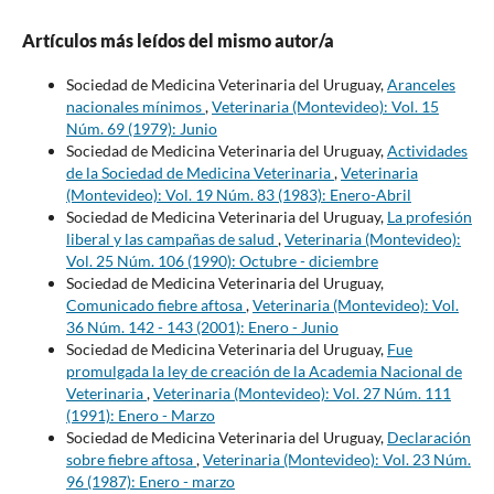
Artículos más leídos del mismo autor/a
Sociedad de Medicina Veterinaria del Uruguay,
Aranceles
nacionales mínimos
,
Veterinaria (Montevideo): Vol. 15
Núm. 69 (1979): Junio
Sociedad de Medicina Veterinaria del Uruguay,
Actividades
de la Sociedad de Medicina Veterinaria
,
Veterinaria
(Montevideo): Vol. 19 Núm. 83 (1983): Enero-Abril
Sociedad de Medicina Veterinaria del Uruguay,
La profesión
liberal y las campañas de salud
,
Veterinaria (Montevideo):
Vol. 25 Núm. 106 (1990): Octubre - diciembre
Sociedad de Medicina Veterinaria del Uruguay,
Comunicado fiebre aftosa
,
Veterinaria (Montevideo): Vol.
36 Núm. 142 - 143 (2001): Enero - Junio
Sociedad de Medicina Veterinaria del Uruguay,
Fue
promulgada la ley de creación de la Academia Nacional de
Veterinaria
,
Veterinaria (Montevideo): Vol. 27 Núm. 111
(1991): Enero - Marzo
Sociedad de Medicina Veterinaria del Uruguay,
Declaración
sobre fiebre aftosa
,
Veterinaria (Montevideo): Vol. 23 Núm.
96 (1987): Enero - marzo