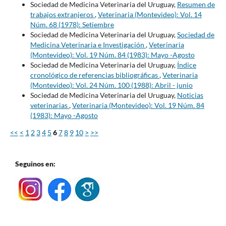
Sociedad de Medicina Veterinaria del Uruguay,
Resumen de
trabajos extranjeros
,
Veterinaria (Montevideo): Vol. 14
Núm. 68 (1978): Setiembre
Sociedad de Medicina Veterinaria del Uruguay,
Sociedad de
Medicina Veterinaria e Investigación
,
Veterinaria
(Montevideo): Vol. 19 Núm. 84 (1983): Mayo -Agosto
Sociedad de Medicina Veterinaria del Uruguay,
Índice
cronológico de referencias bibliográficas
,
Veterinaria
(Montevideo): Vol. 24 Núm. 100 (1988): Abril - junio
Sociedad de Medicina Veterinaria del Uruguay,
Noticias
veterinarias
,
Veterinaria (Montevideo): Vol. 19 Núm. 84
(1983): Mayo -Agosto
<<
<
1
2
3
4
5
6
7
8
9
10
>
>>
Seguinos en: