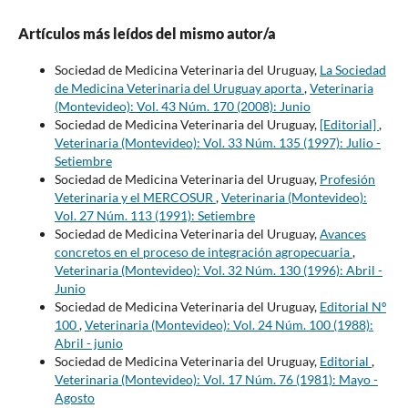
Artículos más leídos del mismo autor/a
Sociedad de Medicina Veterinaria del Uruguay,
La Sociedad
de Medicina Veterinaria del Uruguay aporta
,
Veterinaria
(Montevideo): Vol. 43 Núm. 170 (2008): Junio
Sociedad de Medicina Veterinaria del Uruguay,
[Editorial]
,
Veterinaria (Montevideo): Vol. 33 Núm. 135 (1997): Julio -
Setiembre
Sociedad de Medicina Veterinaria del Uruguay,
Profesión
Veterinaria y el MERCOSUR
,
Veterinaria (Montevideo):
Vol. 27 Núm. 113 (1991): Setiembre
Sociedad de Medicina Veterinaria del Uruguay,
Avances
concretos en el proceso de integración agropecuaria
,
Veterinaria (Montevideo): Vol. 32 Núm. 130 (1996): Abril -
Junio
Sociedad de Medicina Veterinaria del Uruguay,
Editorial Nº
100
,
Veterinaria (Montevideo): Vol. 24 Núm. 100 (1988):
Abril - junio
Sociedad de Medicina Veterinaria del Uruguay,
Editorial
,
Veterinaria (Montevideo): Vol. 17 Núm. 76 (1981): Mayo -
Agosto