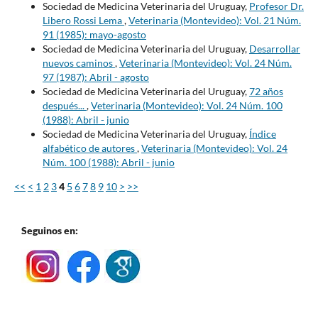
Sociedad de Medicina Veterinaria del Uruguay,
Profesor Dr.
Libero Rossi Lema
,
Veterinaria (Montevideo): Vol. 21 Núm.
91 (1985): mayo-agosto
Sociedad de Medicina Veterinaria del Uruguay,
Desarrollar
nuevos caminos
,
Veterinaria (Montevideo): Vol. 24 Núm.
97 (1987): Abril - agosto
Sociedad de Medicina Veterinaria del Uruguay,
72 años
después...
,
Veterinaria (Montevideo): Vol. 24 Núm. 100
(1988): Abril - junio
Sociedad de Medicina Veterinaria del Uruguay,
Índice
alfabético de autores
,
Veterinaria (Montevideo): Vol. 24
Núm. 100 (1988): Abril - junio
<<
<
1
2
3
4
5
6
7
8
9
10
>
>>
Seguinos en: