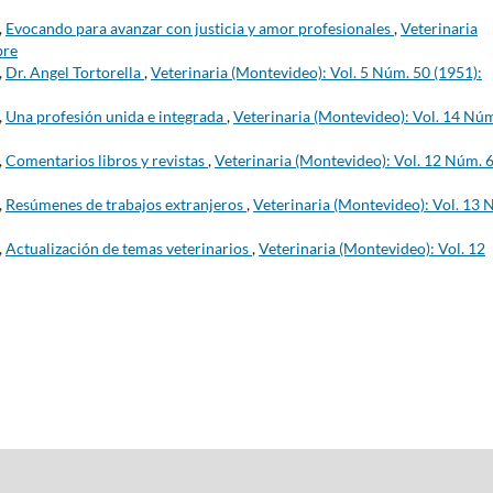
,
Evocando para avanzar con justicia y amor profesionales
,
Veterinaria
bre
,
Dr. Angel Tortorella
,
Veterinaria (Montevideo): Vol. 5 Núm. 50 (1951):
,
Una profesión unida e integrada
,
Veterinaria (Montevideo): Vol. 14 Nú
,
Comentarios libros y revistas
,
Veterinaria (Montevideo): Vol. 12 Núm. 
,
Resúmenes de trabajos extranjeros
,
Veterinaria (Montevideo): Vol. 13 
,
Actualización de temas veterinarios
,
Veterinaria (Montevideo): Vol. 12