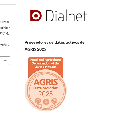
(1976).
ensión y
12
(62),
Proveedores de datos activos de
vu/arti
AGRIS 2025