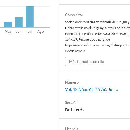
Cómo citar
Sociedad de Medicina Veterinaria del Uruguay. 
Fiebre aftosa en el Uruguay: Síntesis de la ext
magnitud geográfica.
Veterinaria (Montevideo)
,
164–167. Recuperado a partir de
https://www.revistasmvu.com.uy/index.php/sm
cle/view/1233
Más formatos de cita
Número
Vol. 12 Núm. 62 (1976): Junio
Sección
De interés
Licencia