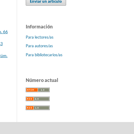
Enviar un artículo
Información
m. 66
Para lectores/as
63
Para autores/as
Para bibliotecarios/as
Núm.
Número actual