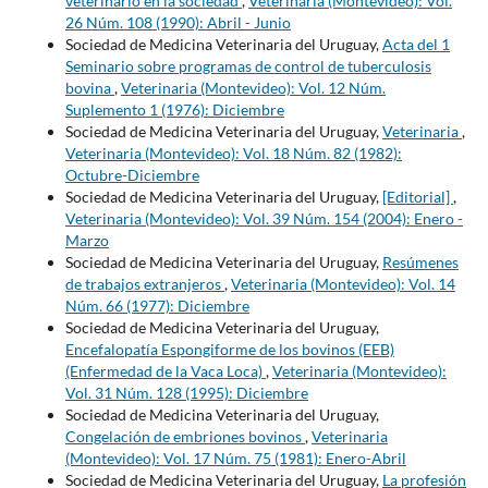
veterinario en la sociedad
,
Veterinaria (Montevideo): Vol.
26 Núm. 108 (1990): Abril - Junio
Sociedad de Medicina Veterinaria del Uruguay,
Acta del 1
Seminario sobre programas de control de tuberculosis
bovina
,
Veterinaria (Montevideo): Vol. 12 Núm.
Suplemento 1 (1976): Diciembre
Sociedad de Medicina Veterinaria del Uruguay,
Veterinaria
,
Veterinaria (Montevideo): Vol. 18 Núm. 82 (1982):
Octubre-Diciembre
Sociedad de Medicina Veterinaria del Uruguay,
[Editorial]
,
Veterinaria (Montevideo): Vol. 39 Núm. 154 (2004): Enero -
Marzo
Sociedad de Medicina Veterinaria del Uruguay,
Resúmenes
de trabajos extranjeros
,
Veterinaria (Montevideo): Vol. 14
Núm. 66 (1977): Diciembre
Sociedad de Medicina Veterinaria del Uruguay,
Encefalopatía Espongiforme de los bovinos (EEB)
(Enfermedad de la Vaca Loca)
,
Veterinaria (Montevideo):
Vol. 31 Núm. 128 (1995): Diciembre
Sociedad de Medicina Veterinaria del Uruguay,
Congelación de embriones bovinos
,
Veterinaria
(Montevideo): Vol. 17 Núm. 75 (1981): Enero-Abril
Sociedad de Medicina Veterinaria del Uruguay,
La profesión