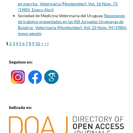
en marcha
,
Veterinaria (Montevideo): Vol. 16 Núm. 72
(1980): Enero-Abril
Sociedad de Medicina Veterinaria del Uruguay,
Resúmenes
de trabajos presentados en las XIII Jornadas Uruguayas de
Buiatría
,
Veterinaria (Montevideo): Vol. 22 Núm. 94 (1986):
mayo-agosto
1
2
3
4
5
6
7
8
9
10
>
>>
Seguinos en:
Indizada en: