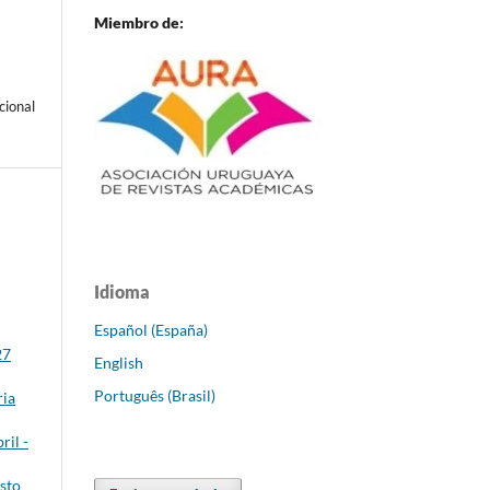
Miembro de:
cional
Idioma
Español (España)
27
English
Português (Brasil)
ria
ril -
sto