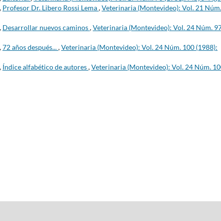
,
Profesor Dr. Libero Rossi Lema
,
Veterinaria (Montevideo): Vol. 21 Núm
,
Desarrollar nuevos caminos
,
Veterinaria (Montevideo): Vol. 24 Núm. 9
,
72 años después...
,
Veterinaria (Montevideo): Vol. 24 Núm. 100 (1988):
,
Índice alfabético de autores
,
Veterinaria (Montevideo): Vol. 24 Núm. 1