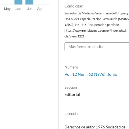
Cómo citar
Sociedad de Medicina Veterinaria del Uruguay. 
Una nueva especialización.
Veterinaria (Montev
12
(62), 114–116. Recuperado a partir de
https://www.revistasmvu.com.uy/index.php/sm
cle/view/1221
Más formatos de cita
Número
Vol. 12 Núm. 62 (1976): Junio
Sección
Editorial
Licencia
Derechos de autor 1976 Sociedad de