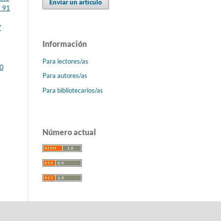
Enviar un artículo
. 91
7
Información
Para lectores/as
00
Para autores/as
Para bibliotecarios/as
Número actual