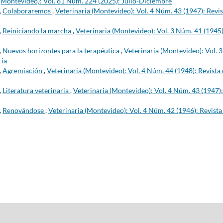
 (Montevideo): Vol. 61 Núm. 224 (2025): Julio-Diciembre
,
Colaboraremos
,
Veterinaria (Montevideo): Vol. 4 Núm. 43 (1947): Revis
,
Reiniciando la marcha
,
Veterinaria (Montevideo): Vol. 3 Núm. 41 (1945)
,
Nuevos horizontes para la terapéutica
,
Veterinaria (Montevideo): Vol. 3
ria
,
Agremiación
,
Veterinaria (Montevideo): Vol. 4 Núm. 44 (1948): Revista
,
Literatura veterinaria
,
Veterinaria (Montevideo): Vol. 4 Núm. 43 (1947):
,
Renovándose
,
Veterinaria (Montevideo): Vol. 4 Núm. 42 (1946): Revista