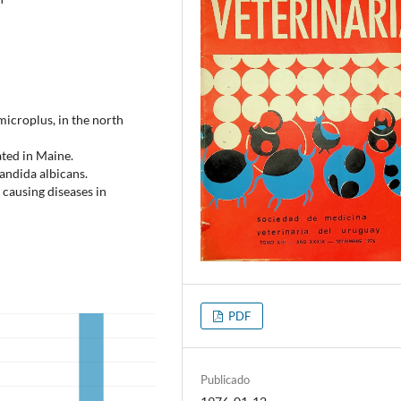
 microplus, in the north
ated in Maine.
andida albicans.
causing diseases in
PDF
Publicado