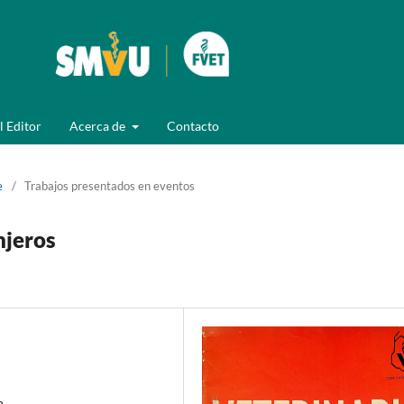
l Editor
Acerca de
Contacto
e
/
Trabajos presentados en eventos
njeros
n