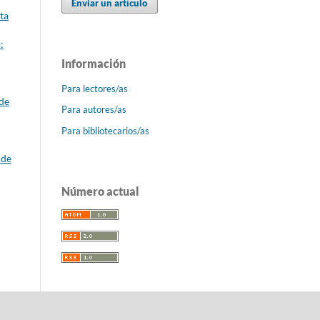
Enviar un artículo
ta
:
Información
Para lectores/as
 de
Para autores/as
Para bibliotecarios/as
 de
Número actual