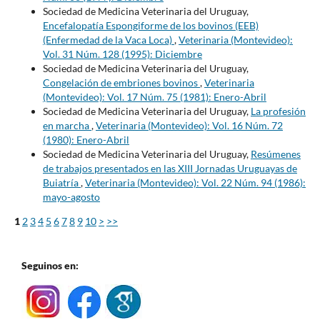
Sociedad de Medicina Veterinaria del Uruguay,
Encefalopatía Espongiforme de los bovinos (EEB)
(Enfermedad de la Vaca Loca)
,
Veterinaria (Montevideo):
Vol. 31 Núm. 128 (1995): Diciembre
Sociedad de Medicina Veterinaria del Uruguay,
Congelación de embriones bovinos
,
Veterinaria
(Montevideo): Vol. 17 Núm. 75 (1981): Enero-Abril
Sociedad de Medicina Veterinaria del Uruguay,
La profesión
en marcha
,
Veterinaria (Montevideo): Vol. 16 Núm. 72
(1980): Enero-Abril
Sociedad de Medicina Veterinaria del Uruguay,
Resúmenes
de trabajos presentados en las XIII Jornadas Uruguayas de
Buiatría
,
Veterinaria (Montevideo): Vol. 22 Núm. 94 (1986):
mayo-agosto
1
2
3
4
5
6
7
8
9
10
>
>>
Seguinos en: