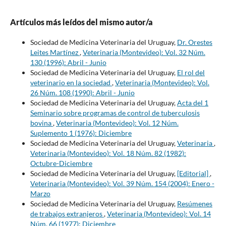
Artículos más leídos del mismo autor/a
Sociedad de Medicina Veterinaria del Uruguay,
Dr. Orestes
Leites Martínez
,
Veterinaria (Montevideo): Vol. 32 Núm.
130 (1996): Abril - Junio
Sociedad de Medicina Veterinaria del Uruguay,
El rol del
veterinario en la sociedad
,
Veterinaria (Montevideo): Vol.
26 Núm. 108 (1990): Abril - Junio
Sociedad de Medicina Veterinaria del Uruguay,
Acta del 1
Seminario sobre programas de control de tuberculosis
bovina
,
Veterinaria (Montevideo): Vol. 12 Núm.
Suplemento 1 (1976): Diciembre
Sociedad de Medicina Veterinaria del Uruguay,
Veterinaria
,
Veterinaria (Montevideo): Vol. 18 Núm. 82 (1982):
Octubre-Diciembre
Sociedad de Medicina Veterinaria del Uruguay,
[Editorial]
,
Veterinaria (Montevideo): Vol. 39 Núm. 154 (2004): Enero -
Marzo
Sociedad de Medicina Veterinaria del Uruguay,
Resúmenes
de trabajos extranjeros
,
Veterinaria (Montevideo): Vol. 14
Núm. 66 (1977): Diciembre