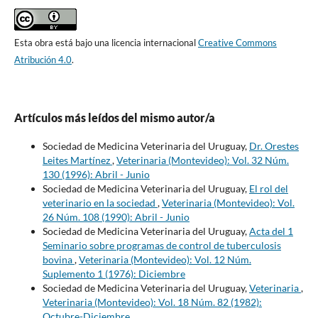
Esta obra está bajo una licencia internacional
Creative Commons
Atribución 4.0
.
Artículos más leídos del mismo autor/a
Sociedad de Medicina Veterinaria del Uruguay,
Dr. Orestes
Leites Martínez
,
Veterinaria (Montevideo): Vol. 32 Núm.
130 (1996): Abril - Junio
Sociedad de Medicina Veterinaria del Uruguay,
El rol del
veterinario en la sociedad
,
Veterinaria (Montevideo): Vol.
26 Núm. 108 (1990): Abril - Junio
Sociedad de Medicina Veterinaria del Uruguay,
Acta del 1
Seminario sobre programas de control de tuberculosis
bovina
,
Veterinaria (Montevideo): Vol. 12 Núm.
Suplemento 1 (1976): Diciembre
Sociedad de Medicina Veterinaria del Uruguay,
Veterinaria
,
Veterinaria (Montevideo): Vol. 18 Núm. 82 (1982):
Octubre-Diciembre