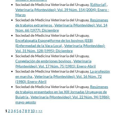
Sociedad de Medicina Veterinaria del Uruguay,
[Editorial]
,
Veterinaria (Montevideo): Vol. 39 Núm. 154 (2004): Enero -
Marzo
Sociedad de Medicina Veterinaria del Uruguay,
Resúmenes
de trabajos extranjeros
,
Veterinaria (Montevideo): Vol. 14
Núm. 66 (1977): Diciembre
Sociedad de Medicina Veterinaria del Uruguay,
Encefalopatía Espongiforme de los bovinos (EEB)
(Enfermedad de la Vaca Loca)
,
Veterinaria (Montevideo):
Vol. 31 Núm. 128 (1995): Diciembre
Sociedad de Medicina Veterinaria del Uruguay,
Congelación de embriones bovinos
,
Veterinaria
(Montevideo): Vol. 17 Núm. 75 (1981): Enero-Abril
Sociedad de Medicina Veterinaria del Uruguay,
La profesión
en marcha
,
Veterinaria (Montevideo): Vol. 16 Núm. 72
(1980): Enero-Abril
Sociedad de Medicina Veterinaria del Uruguay,
Resúmenes
de trabajos presentados en las XIII Jornadas Uruguayas de
Buiatría
,
Veterinaria (Montevideo): Vol. 22 Núm. 94 (1986):
mayo-agosto
1
2
3
4
5
6
7
8
9
10
>
>>