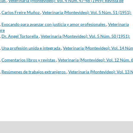
tias
,
Veterinaria (Montevideo): Vol. 4 Núm. 47-48 (1949): Revista de
,
Carlos Freire Muñoz
,
Veterinaria (Montevideo): Vol. 5 Núm. 51 (1951):
,
Evocando para avanzar con justicia y amor profesionales
,
Veterinaria
bre
,
Dr. Angel Tortorella
,
Veterinaria (Montevideo): Vol. 5 Núm. 50 (1951):
,
Una profesión unida e integrada
,
Veterinaria (Montevideo): Vol. 14 Nú
,
Comentarios libros y revistas
,
Veterinaria (Montevideo): Vol. 12 Núm. 
,
Resúmenes de trabajos extranjeros
,
Veterinaria (Montevideo): Vol. 13 