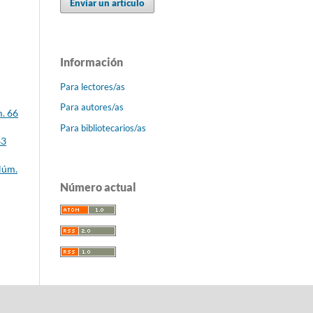
Enviar un artículo
Información
Para lectores/as
Para autores/as
m. 66
Para bibliotecarios/as
63
Núm.
Número actual