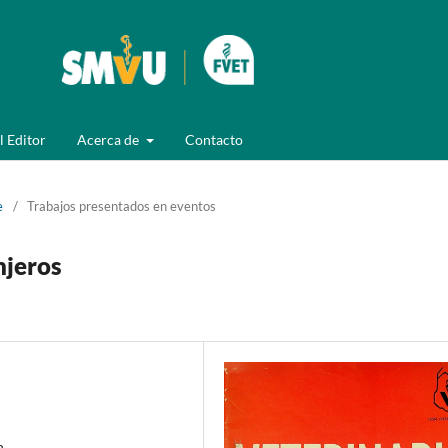
l Editor
Acerca de
Contacto
e
/
Trabajos presentados en eventos
njeros
n