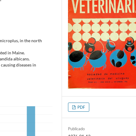
 microplus, in the north
ated in Maine.
andida albicans.
causing diseases in
PDF
Publicado