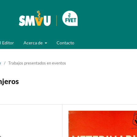
l Editor
Acerca de
Contacto
e
/
Trabajos presentados en eventos
njeros
n