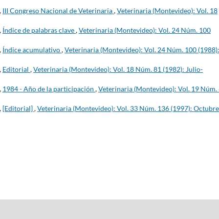
,
III Congreso Nacional de Veterinaria
,
Veterinaria (Montevideo): Vol. 18
,
Índice de palabras clave
,
Veterinaria (Montevideo): Vol. 24 Núm. 100
,
Índice acumulativo
,
Veterinaria (Montevideo): Vol. 24 Núm. 100 (1988)
,
Editorial
,
Veterinaria (Montevideo): Vol. 18 Núm. 81 (1982): Julio-
,
1984 - Año de la participación
,
Veterinaria (Montevideo): Vol. 19 Núm.
,
[Editorial]
,
Veterinaria (Montevideo): Vol. 33 Núm. 136 (1997): Octubre