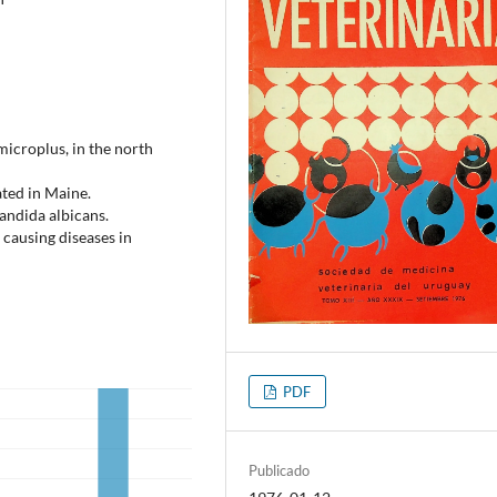
 microplus, in the north
ated in Maine.
andida albicans.
causing diseases in
PDF
Publicado