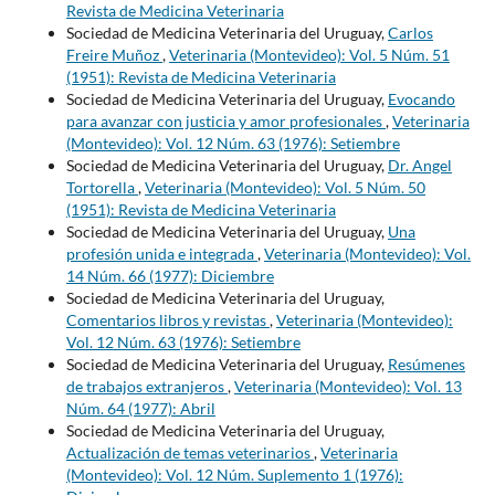
Revista de Medicina Veterinaria
Sociedad de Medicina Veterinaria del Uruguay,
Carlos
Freire Muñoz
,
Veterinaria (Montevideo): Vol. 5 Núm. 51
(1951): Revista de Medicina Veterinaria
Sociedad de Medicina Veterinaria del Uruguay,
Evocando
para avanzar con justicia y amor profesionales
,
Veterinaria
(Montevideo): Vol. 12 Núm. 63 (1976): Setiembre
Sociedad de Medicina Veterinaria del Uruguay,
Dr. Angel
Tortorella
,
Veterinaria (Montevideo): Vol. 5 Núm. 50
(1951): Revista de Medicina Veterinaria
Sociedad de Medicina Veterinaria del Uruguay,
Una
profesión unida e integrada
,
Veterinaria (Montevideo): Vol.
14 Núm. 66 (1977): Diciembre
Sociedad de Medicina Veterinaria del Uruguay,
Comentarios libros y revistas
,
Veterinaria (Montevideo):
Vol. 12 Núm. 63 (1976): Setiembre
Sociedad de Medicina Veterinaria del Uruguay,
Resúmenes
de trabajos extranjeros
,
Veterinaria (Montevideo): Vol. 13
Núm. 64 (1977): Abril
Sociedad de Medicina Veterinaria del Uruguay,
Actualización de temas veterinarios
,
Veterinaria
(Montevideo): Vol. 12 Núm. Suplemento 1 (1976):