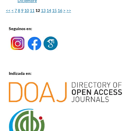
Diciembre
<<
<
7
8
9
10
11
12
13
14
15
16
>
>>
Seguinos en:
Indizada en: