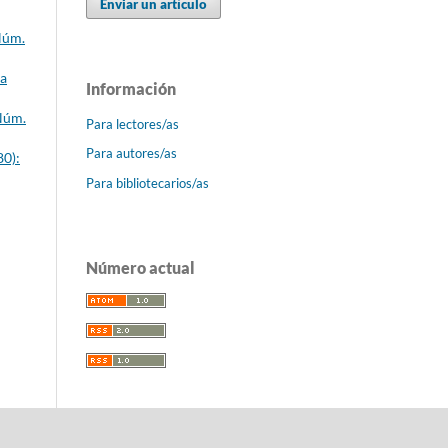
Enviar un artículo
Núm.
ca
Información
 Núm.
Para lectores/as
Para autores/as
80):
Para bibliotecarios/as
Número actual