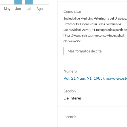
Cómo citar
Sociedad de Medicina Veterinaria del Uruguay. 
Profesor Dr. Libero Rossi Lema.
Veterinaria
(Montevideo)
,
21
(91), 44. Recuperado a partir d
https://www.revistasmvu.com.uy/index.php/sm
cle/view/955
Más formatos de cita
Número
Vol. 21 Núm. 91 (1985): mayo-agost
Sección
De interés
Licencia