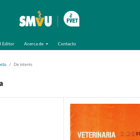
l Editor
Acerca de
Contacto
osto
/
De interés
a