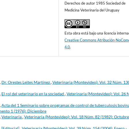
Derechos de autor 1985 Sociedad de
Medicina Veterinaria del Uruguay
Esta obra está bajo una licencia interna
Creative Commons Atribución-NoCome
4.0
.
,
Dr. Orestes Leites Martínez
,
Veterinaria (Montevideo): Vol. 32 Núm. 13
,
El rol del veterinario en la sociedad
,
Veterinaria (Montevideo): Vol. 26
,
Acta del 1 Seminario sobre programas de control de tuberculosis bovin
mento 1 (1976): Diciembre
,
Veterinaria
,
Veterinaria (Montevideo): Vol. 18 Núm. 82 (1982): Octubre
,
[Editorial]
,
Veterinaria (Montevideo): Vol. 39 Núm. 154 (2004): Enero -