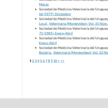
Marzo
Sociedad de Medicina Veterinaria del Uruguay
66 (1977): Diciembre
Sociedad de Medicina Veterinaria del Uruguay
Loca)
,
Veterinaria (Montevideo): Vol. 31 Núm
Sociedad de Medicina Veterinaria del Uruguay
75 (1981): Enero-Abril
Sociedad de Medicina Veterinaria del Uruguay
Enero-Abril
Sociedad de Medicina Veterinaria del Uruguay
Buiatría
,
Veterinaria (Montevideo): Vol. 22 N
1
2
3
4
5
6
7
8
9
10
>
>>