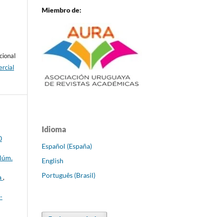
Miembro de:
cional
rcial
Idioma
0
Español (España)
 Núm.
English
Português (Brasil)
a
,
-