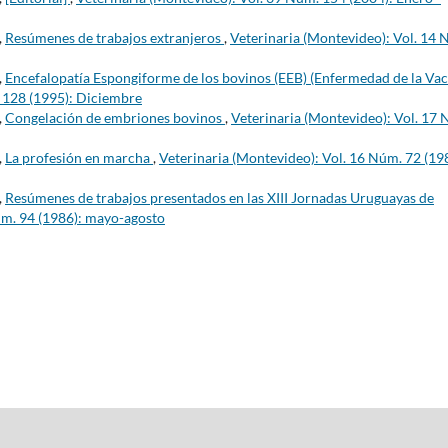
,
Resúmenes de trabajos extranjeros
,
Veterinaria (Montevideo): Vol. 14 
,
Encefalopatía Espongiforme de los bovinos (EEB) (Enfermedad de la Va
. 128 (1995): Diciembre
,
Congelación de embriones bovinos
,
Veterinaria (Montevideo): Vol. 17
,
La profesión en marcha
,
Veterinaria (Montevideo): Vol. 16 Núm. 72 (19
,
Resúmenes de trabajos presentados en las XIII Jornadas Uruguayas de
úm. 94 (1986): mayo-agosto