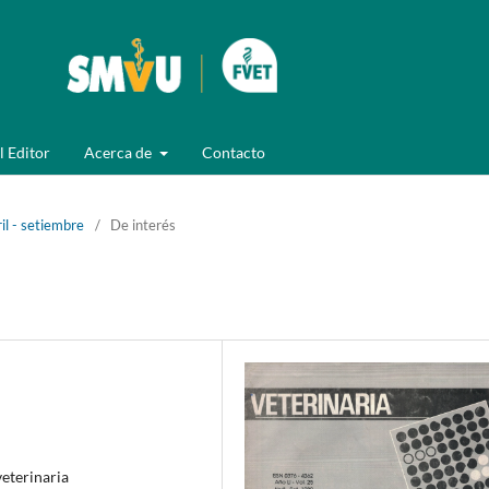
l Editor
Acerca de
Contacto
l - setiembre
/
De interés
eterinaria