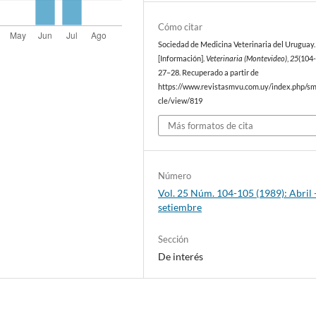
Cómo citar
Sociedad de Medicina Veterinaria del Uruguay. 
[Información].
Veterinaria (Montevideo)
,
25
(104-
27–28. Recuperado a partir de
https://www.revistasmvu.com.uy/index.php/sm
cle/view/819
Más formatos de cita
Número
Vol. 25 Núm. 104-105 (1989): Abril 
setiembre
Sección
De interés