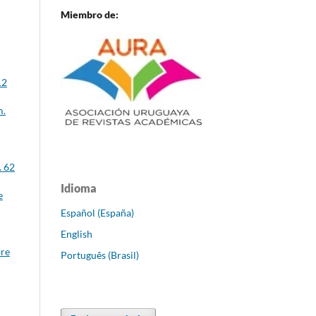
Miembro de:
12
m.
. 62
Idioma
e
Español (España)
English
bre
Português (Brasil)