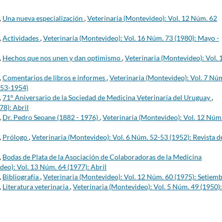
,
Una nueva especialización
,
Veterinaria (Montevideo): Vol. 12 Núm. 62
,
Actividades
,
Veterinaria (Montevideo): Vol. 16 Núm. 73 (1980): Mayo -
,
Hechos que nos unen y dan optimismo
,
Veterinaria (Montevideo): Vol. 
,
Comentarios de libros e informes
,
Veterinaria (Montevideo): Vol. 7 Nú
953-1954)
,
71° Aniversario de la Sociedad de Medicina Veterinaria del Uruguay
,
78): Abril
,
Dr. Pedro Seoane (1882 - 1976)
,
Veterinaria (Montevideo): Vol. 12 Núm
,
Prólogo
,
Veterinaria (Montevideo): Vol. 6 Núm. 52-53 (1952): Revista d
,
Bodas de Plata de la Asociación de Colaboradoras de la Medicina
deo): Vol. 13 Núm. 64 (1977): Abril
,
Bibliografía
,
Veterinaria (Montevideo): Vol. 12 Núm. 60 (1975): Setiem
,
Literatura veterinaria
,
Veterinaria (Montevideo): Vol. 5 Núm. 49 (1950):