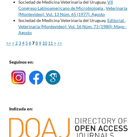
Sociedad de Medicina Veterinaria del Uruguay,
VII
Congreso Latinoamericano de Microbiología
,
Veterinaria
(Montevideo): Vol. 13 Núm. 65 (1977): Agosto
Sociedad de Medicina Veterinaria del Uruguay,
Editorial
,
Veterinaria (Montevideo): Vol. 16 Núm. 73 (1980): Mayo -
Agosto
<<
<
2
3
4
5
6
7
8
9
10
11
>
>>
Seguinos en:
Indizada en: