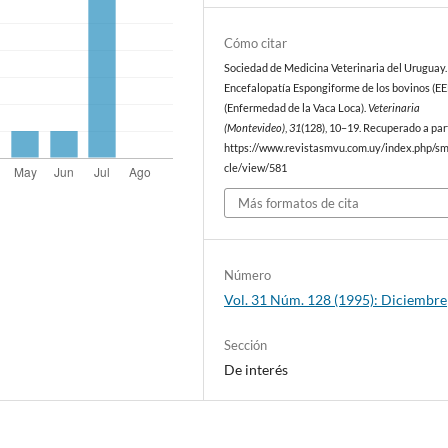
Cómo citar
Sociedad de Medicina Veterinaria del Uruguay. 
Encefalopatía Espongiforme de los bovinos (EE
(Enfermedad de la Vaca Loca).
Veterinaria
(Montevideo)
,
31
(128), 10–19. Recuperado a par
https://www.revistasmvu.com.uy/index.php/sm
cle/view/581
Más formatos de cita
Número
Vol. 31 Núm. 128 (1995): Diciembre
Sección
De interés