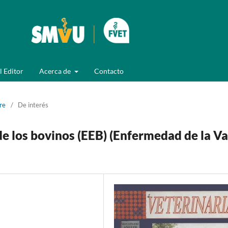
l Editor
Acerca de
Contacto
re
/
De interés
e los bovinos (EEB) (Enfermedad de la V