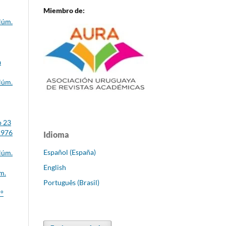
Miembro de:
Núm.
a
Núm.
o 23
/1976
Idioma
Español (España)
Núm.
English
m.
Português (Brasil)
N°