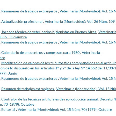
,
Resumenes de trabajos extranjeros
,
Veterinaria (Montevideo): Vol. 16 
,
Actualización profesional
,
Veterinaria (Montevideo): Vol. 26 Núm. 109
,
Jornada técnica de veterinarios higienistas en Buenos Aires
,
Veterinari
Julio - Diciembre
,
Resúmenes de trabajos extranjeros
,
Veterinaria (Montevideo): Vol. 16 
,
Calendario de encuentros y congresos para 1980
,
Veterinaria
bre
,
Modificación de valores de los tributos fijos comprendidos en el artícul
ión de lo dispuesto en los artículos 1° y 2° de la ley N° 14.552 del 11/08
979): Junio
,
Resúmenes de trabajos extranjeros
,
Veterinaria (Montevideo): Vol. 15 
,
Resumen de trabajos extranjeros
,
Veterinaria (Montevideo): Vol. 15 Nú
,
Contralor de las técnicas artificiales de reproducción animal. Decreto 
m. 70 (1979): Octubre
,
Editorial
,
Veterinaria (Montevideo): Vol. 15 Núm. 70 (1979): Octubre