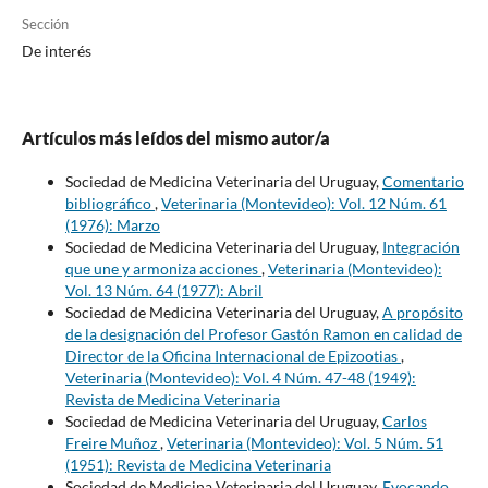
Sección
De interés
Artículos más leídos del mismo autor/a
Sociedad de Medicina Veterinaria del Uruguay,
Comentario
bibliográfico
,
Veterinaria (Montevideo): Vol. 12 Núm. 61
(1976): Marzo
Sociedad de Medicina Veterinaria del Uruguay,
Integración
que une y armoniza acciones
,
Veterinaria (Montevideo):
Vol. 13 Núm. 64 (1977): Abril
Sociedad de Medicina Veterinaria del Uruguay,
A propósito
de la designación del Profesor Gastón Ramon en calidad de
Director de la Oficina Internacional de Epizootias
,
Veterinaria (Montevideo): Vol. 4 Núm. 47-48 (1949):
Revista de Medicina Veterinaria
Sociedad de Medicina Veterinaria del Uruguay,
Carlos
Freire Muñoz
,
Veterinaria (Montevideo): Vol. 5 Núm. 51
(1951): Revista de Medicina Veterinaria
Sociedad de Medicina Veterinaria del Uruguay,
Evocando