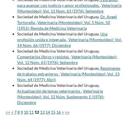
para avanzar con justicia y amor profesionales
,
Veterinaria
(Montevideo): Vol. 12 Núm. 63 (1976): Setiembre
Sociedad de Medicina Veterinaria del Uruguay,
Dr. Angel
Tortorella
,
Veterinaria (Montevideo): Vol. 5 Núm. 50
(1951): Revista de Medicina Veterinaria
Sociedad de Medicina Veterinaria del Uruguay,
Una
profesión unida e integrada
,
Veterinaria (Montevideo): Vol.
14 Núm. 66 (1977): Diciembre
Sociedad de Medicina Veterinaria del Uruguay,
Comentarios libros y revistas
,
Veterinaria (Montevideo):
Vol. 12 Núm. 63 (1976): Setiembre
Sociedad de Medicina Veterinaria del Uruguay,
Resúmenes
de trabajos extranjeros
,
Veterinaria (Montevideo): Vol. 13
Núm. 64 (1977): Abril
Sociedad de Medicina Veterinaria del Uruguay,
Actualización de temas veterinarios
,
Veterinaria
(Montevideo): Vol. 12 Núm. Suplemento 1 (1976):
Diciembre
<<
<
7
8
9
10
11
12
13
14
15
16
>
>>